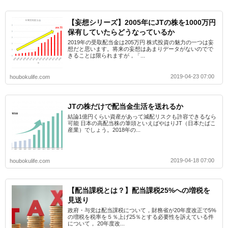
【妄想シリーズ】2005年にJTの株を1000万円
保有していたらどうなっているか
2019年の受取配当金は205万円 株式投資の魅力の一つは妄
想だと思います。将来の妄想はあまりデータがないのでで
きることは限られますが，「...
2019-04-23 07:00
houbokulife.com
JTの株だけで配当金生活を送れるか
結論1億円くらい資産があって減配リスクも許容できるなら
可能 日本の高配当株の筆頭といえばやはりJT（日本たばこ
産業）でしょう。2018年の...
2019-04-18 07:00
houbokulife.com
【配当課税とは？】配当課税25%への増税を
見送り
政府・与党は配当課税について，財務省が20年度改正で5%
の増税を税率を５％上げ25％とする必要性を訴えている件
について， 20年度改...