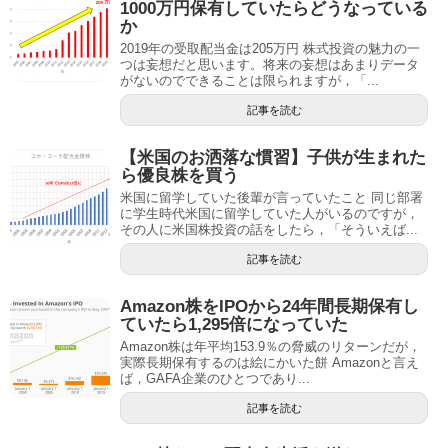
1000万円保有していたらどうなっている
か
2019年の受取配当金は205万円 株式投資の魅力の一
つは妄想だと思います。将来の妄想はあまりデータ
がないのでできることは限られますが，「...
記事を読む
【米国のお洒落な慣習】子供が生まれた
ら優良株を買う
米国に留学していた後輩が言っていたこと 同じ部署
に学生時代米国に留学していた人がいるのですが，
その人に米国株投資の話をしたら，「そういえば...
記事を読む
Amazon株をIPOから24年間長期保有し
ていたら1,295倍になっていた
Amazon株は年平均153.9％の脅威のリターンだが，
実際長期保有するのは絵にかいた餅 Amazonと言え
ば，GAFA企業のひとつであり...
記事を読む