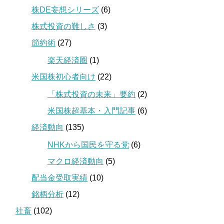
株DE妄想シリーズ
(6)
株式投資の難しさ
(3)
節約術
(27)
楽天経済圏
(1)
米国株初心者向け
(22)
「株式投資の未来」要約
(2)
米国株超基本・入門記事
(6)
経済動向
(135)
NHKから国民を守る党
(6)
マクロ経済動向
(5)
配当金受取実績
(10)
銘柄分析
(12)
社畜
(102)