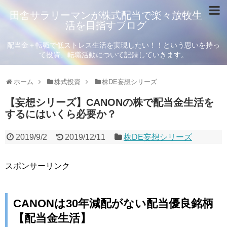
田舎サラリーマンが株式配当で楽々放牧生
活を目指すブログ
配当金＋転職で低ストレス生活を実現したい！！という思いを持っ
て投資、転職活動について記録していきます。
ホーム
株式投資
株DE妄想シリーズ
【妄想シリーズ】CANONの株で配当金生活を
するにはいくら必要か？
2019/9/2
2019/12/11
株DE妄想シリーズ
スポンサーリンク
CANONは30年減配がない配当優良銘柄
【配当金生活】