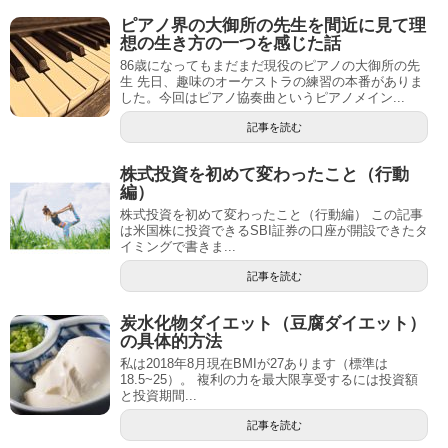
ピアノ界の大御所の先生を間近に見て理
想の生き方の一つを感じた話
86歳になってもまだまだ現役のピアノの大御所の先
生 先日、趣味のオーケストラの練習の本番がありま
した。今回はピアノ協奏曲というピアノメイン...
記事を読む
株式投資を初めて変わったこと（行動
編）
株式投資を初めて変わったこと（行動編） この記事
は米国株に投資できるSBI証券の口座が開設できたタ
イミングで書きま...
記事を読む
炭水化物ダイエット（豆腐ダイエット）
の具体的方法
私は2018年8月現在BMIが27あります（標準は
18.5~25）。 複利の力を最大限享受するには投資額
と投資期間...
記事を読む