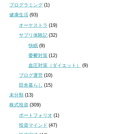
プログラミング
(1)
健康生活
(93)
オーケストラ
(19)
サプリ体験記
(32)
快眠
(9)
憂鬱対策
(12)
血圧対策（ダイエット）
(9)
ブログ運営
(10)
田舎暮らし
(15)
未分類
(13)
株式投資
(309)
ポートフォリオ
(1)
投資マインド
(47)