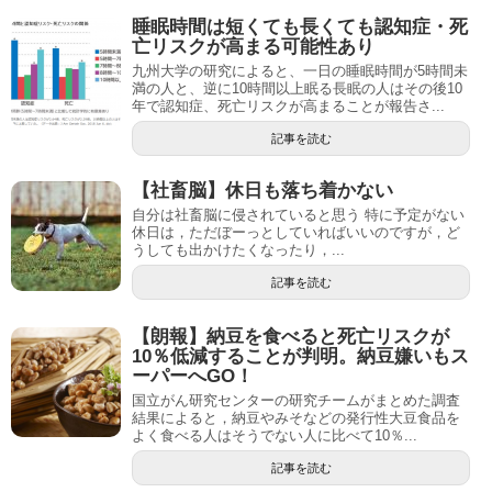
睡眠時間は短くても長くても認知症・死
亡リスクが高まる可能性あり
九州大学の研究によると、一日の睡眠時間が5時間未
満の人と、逆に10時間以上眠る長眠の人はその後10
年で認知症、死亡リスクが高まることが報告さ...
記事を読む
【社畜脳】休日も落ち着かない
自分は社畜脳に侵されていると思う 特に予定がない
休日は，ただぼーっとしていればいいのですが，ど
うしても出かけたくなったり，...
記事を読む
【朗報】納豆を食べると死亡リスクが
10％低減することが判明。納豆嫌いもス
ーパーへGO！
国立がん研究センターの研究チームがまとめた調査
結果によると，納豆やみそなどの発行性大豆食品を
よく食べる人はそうでない人に比べて10％...
記事を読む