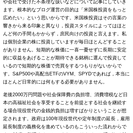
や会社で受けた不条理な扱いなどについて記事にしていき
ます。根本的なブログ運営の目的は「米国株投資をもっと
広めたい」という思いからです。米国株投資はその言葉の
響きから来る印象と異なり，投資スタイルによってはほと
んど何の手間もかからず，庶民向けの投資と言えます。私
は個別企業の株に投資していますが毎日ほとんどすること
がありません。短期的な株価に一喜一憂せずに長期に安定
的に収益をあげることが期待できる銘柄に選んで投資して
いるので短期的な株価で売買をするつもりがないからで
す。S&P500や高配当ETFのVYM、SPYDであれば，本当に
ほとんど日常的には何もする必要がありません。
老後2000万円問題や社会保障費の負担増、消費増税など日
本の高福祉社会を享受することを前提とする社会を継続す
る場合現役世代の金銭的負担は増すばかりということが想
定されます。政府は100年現役世代や定年制度の延長，雇用
延長制度の義務化を進めているのもこういった流れからで