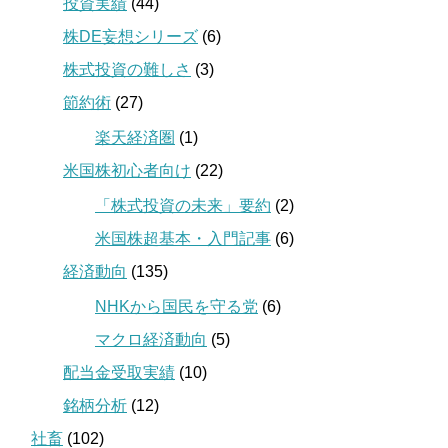
投資実績
(44)
株DE妄想シリーズ
(6)
株式投資の難しさ
(3)
節約術
(27)
楽天経済圏
(1)
米国株初心者向け
(22)
「株式投資の未来」要約
(2)
米国株超基本・入門記事
(6)
経済動向
(135)
NHKから国民を守る党
(6)
マクロ経済動向
(5)
配当金受取実績
(10)
銘柄分析
(12)
社畜
(102)