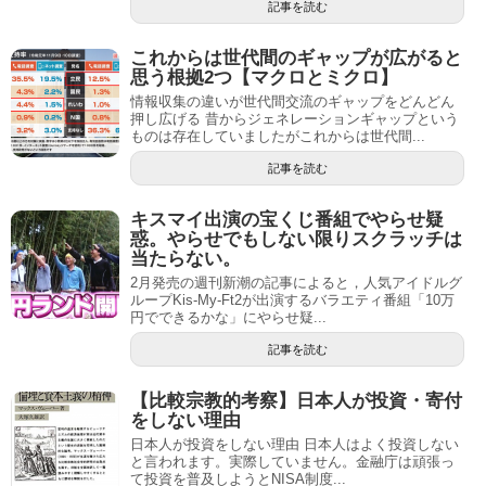
記事を読む
これからは世代間のギャップが広がると
思う根拠2つ【マクロとミクロ】
情報収集の違いが世代間交流のギャップをどんどん
押し広げる 昔からジェネレーションギャップという
ものは存在していましたがこれからは世代間...
記事を読む
キスマイ出演の宝くじ番組でやらせ疑
惑。やらせでもしない限りスクラッチは
当たらない。
2月発売の週刊新潮の記事によると，人気アイドルグ
ループKis-My-Ft2が出演するバラエティ番組「10万
円でできるかな」にやらせ疑...
記事を読む
【比較宗教的考察】日本人が投資・寄付
をしない理由
日本人が投資をしない理由 日本人はよく投資しない
と言われます。実際していません。金融庁は頑張っ
て投資を普及しようとNISA制度...