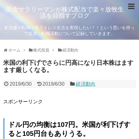
田舎サラリーマンが株式配当で楽々放牧生
活を目指すブログ
配当金＋転職で低ストレス生活を実現したい！！という思いを持っ
て投資、転職活動について記録していきます。
ホーム
株式投資
経済動向
米国の利下げでさらに円高になり日本株はます
ます厳しくなる。
2019/6/30
2019/6/30
経済動向
スポンサーリンク
ドル円の均衡は107円。米国が利下げす
ると105円台もありうる。