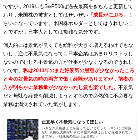
ですが，2019年もS&P500は過去最高をきちんと更新して
おり，米国株の被害としてはせいぜい
「成長がにぶる」
く
らいになっています。米国株ホルダーとしてはうれしいこ
とですが，日本人としては複雑な気分です。
個人的には景気が良くても給料が大きく増えるわけでもな
いし，逆に不景気になっても日本企業はあまりリストラし
ないのでむしろ不景気の方が仕事が少なくなるのでうれし
いです。
私は2013年のまだ好景気の恩恵が少なかったころ
と今の好景気の時の両方で働く経験がありますが，前者の
方が明らかに業務量が少なかったし質も楽でした。
不景気
だと無駄な経費を削減しようとするので必然的に不必要な
業務は淘汰されていた気がします。
正直早く不景気になってほしい
いざなぎ景気越えとか言ってるけどサラリーマンには関係
ない 景気拡大期がいざなぎ景気を越えたとか報道されてい
ますが，一般庶民の生活は全然豊か...