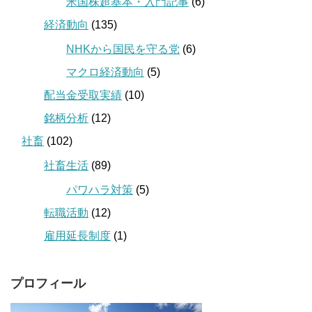
米国株超基本・入門記事
(6)
経済動向
(135)
NHKから国民を守る党
(6)
マクロ経済動向
(5)
配当金受取実績
(10)
銘柄分析
(12)
社畜
(102)
社畜生活
(89)
パワハラ対策
(5)
転職活動
(12)
雇用延長制度
(1)
プロフィール