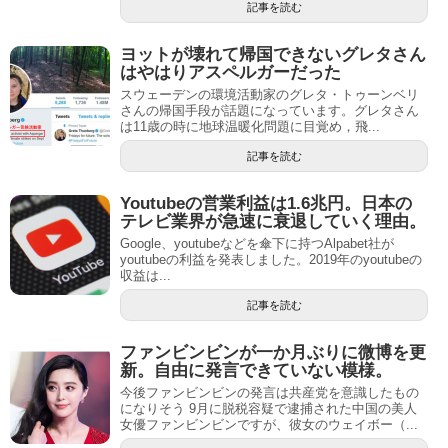
記事を読む
ヨットが壊れて帰国できないグレタさん
はやはりアスペルガーだった
スウェーデンの環境活動家のグレタ・トゥーンベリ
さんの帰国手段が話題になっています。グレタさん
は11歳の時に地球温暖化問題に目覚め，飛...
記事を読む
Youtubeの営業利益は1.6兆円。日本の
テレビ業界が急速に衰退していく理由。
Google、youtubeなどを傘下に持つAlpabet社が
youtubeの利益を発表しました。2019年のyoutubeの
収益は...
記事を読む
ファンビンビンが一か月ぶりに微博を更
新。自由に発言できていない模様。
今後ファンビンビンの発言は共産党を意識したもの
になりそう 9月に脱税容疑で逮捕された中国の美人
女優ファンビンビンですが、彼女のウェイボー（...