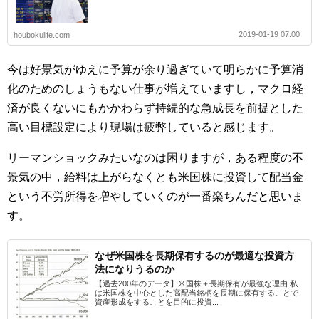
2019-01-19 07:00
houbokulife.com
今は好景気がゆえに予算が余り過ぎていて明らかに予算消
化のためのしょうもない仕事が増えていますし，マクロ経
済が良くないにもかかわらず持続的な急成長を前提とした
高い目標設定により現場は疲弊していると感じます。
リーマンショックみたいなのは困りますが，ある程度の不
景気の中，給料は上がらなくとも米国株に投資して配当金
という不労所得を増やしていくのが一番楽ちんだと思いま
す。
なぜ米国株を長期保有するのが最適な投資方
法になりうるのか
【過去200年のデータ】米国株＋長期保有が最強な理由 私
は米国株を中心とした高配当銘柄を長期に保有することで
資産形成をすることを目的に投資...