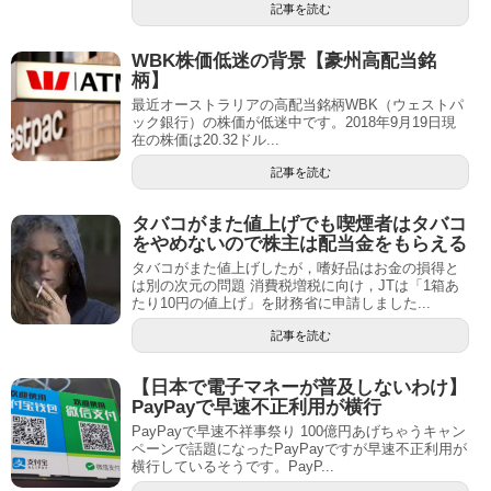
記事を読む
WBK株価低迷の背景【豪州高配当銘
柄】
最近オーストラリアの高配当銘柄WBK（ウェストパ
ック銀行）の株価が低迷中です。2018年9月19日現
在の株価は20.32ドル...
記事を読む
タバコがまた値上げでも喫煙者はタバコ
をやめないので株主は配当金をもらえる
タバコがまた値上げしたが，嗜好品はお金の損得と
は別の次元の問題 消費税増税に向け，JTは「1箱あ
たり10円の値上げ」を財務省に申請しました...
記事を読む
【日本で電子マネーが普及しないわけ】
PayPayで早速不正利用が横行
PayPayで早速不祥事祭り 100億円あげちゃうキャン
ペーンで話題になったPayPayですが早速不正利用が
横行しているそうです。PayP...