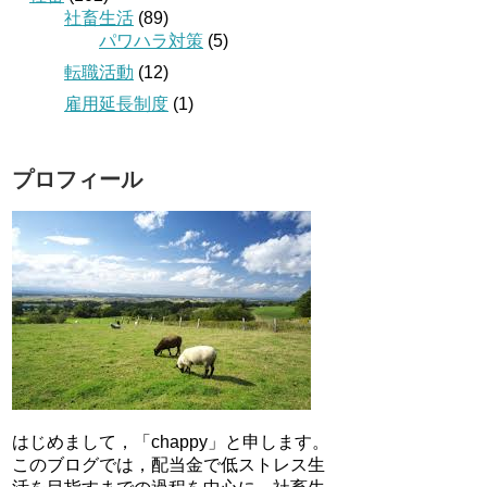
社畜生活
(89)
パワハラ対策
(5)
転職活動
(12)
雇用延長制度
(1)
プロフィール
はじめまして，「chappy」と申します。
このブログでは，配当金で低ストレス生