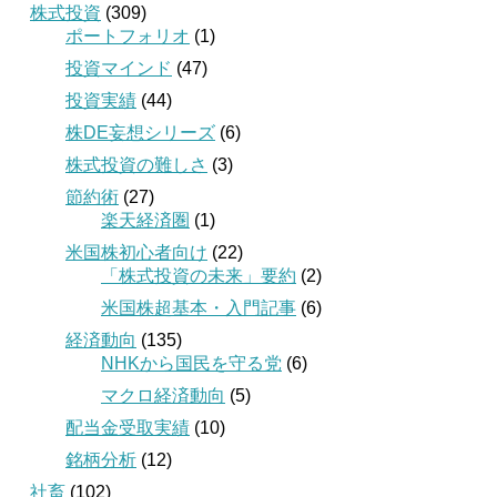
株式投資
(309)
ポートフォリオ
(1)
投資マインド
(47)
投資実績
(44)
株DE妄想シリーズ
(6)
株式投資の難しさ
(3)
節約術
(27)
楽天経済圏
(1)
米国株初心者向け
(22)
「株式投資の未来」要約
(2)
米国株超基本・入門記事
(6)
経済動向
(135)
NHKから国民を守る党
(6)
マクロ経済動向
(5)
配当金受取実績
(10)
銘柄分析
(12)
社畜
(102)