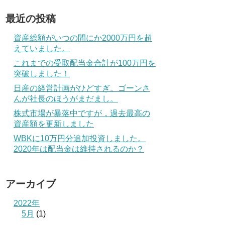
最近の投稿
資産総額がいつの間にか2000万円を超
えていました。
これまでの受取配当金合計が100万円を
突破しました！
日産の経営計画がひどすぎ。ゴーンさ
んが社長のほうがまだまし。
株式市場が暴落中ですが，過去最高の
資産額を更新しました
WBKに10万円分追加投資しました。
2020年は配当金は維持されるのか？
アーカイブ
2022年
5月
(1)