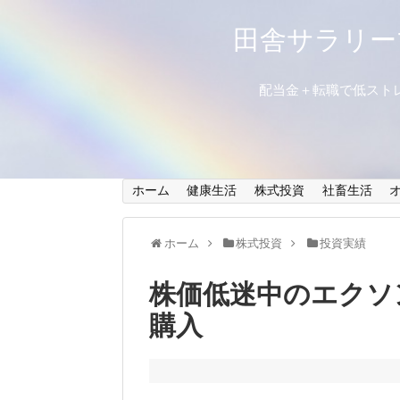
田舎サラリー
配当金＋転職で低スト
ホーム
健康生活
株式投資
社畜生活
ホーム
株式投資
投資実績
株価低迷中のエクソ
購入