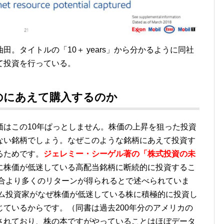
。タイトルの「10＋ years」から分かるように同社
て投資を行っている。
のにあえて購入するのか
価はこの10年ぱっとしません。株価の上昇を狙った投資
ない銘柄でしょう。なぜこのような銘柄にあえて投資す
るためです。
ジェレミー・シーゲル著の「株式投資の未
に
株価が低迷している高配当銘柄に断続的に投資するこ
場合より多くのリターンが得られるとで述べられていま
カム投資家がなぜ株価が低迷している株に積極的に投資し
ているからです。（同書は過去200年分のアメリカの
されており、株の本ですがやっていることはほぼデータ