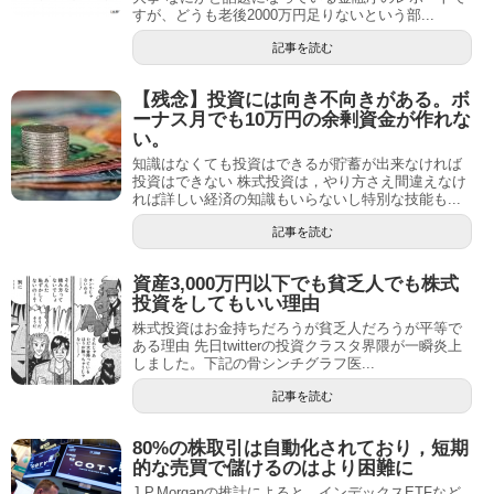
すが、どうも老後2000万円足りないという部...
記事を読む
【残念】投資には向き不向きがある。ボ
ーナス月でも10万円の余剰資金が作れな
い。
知識はなくても投資はできるが貯蓄が出来なければ
投資はできない 株式投資は，やり方さえ間違えなけ
れば詳しい経済の知識もいらないし特別な技能も...
記事を読む
資産3,000万円以下でも貧乏人でも株式
投資をしてもいい理由
株式投資はお金持ちだろうが貧乏人だろうが平等で
ある理由 先日twitterの投資クラスタ界隈が一瞬炎上
しました。下記の骨シンチグラフ医...
記事を読む
80%の株取引は自動化されており，短期
的な売買で儲けるのはより困難に
J.P.Morganの推計によると，インデックスETFなど