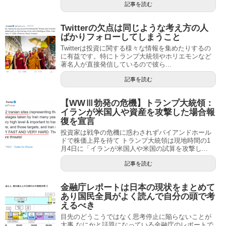
記事を読む
Twitterの欠点は同じような考え方の人
ばかりフォローしてしまうこと
Twitterは投資に関する様々な情報を集めたりするの
に有益です。特にトランプ大統領やホリエモンなど
著名人が直接発信しているので彼ら...
記事を読む
【WWⅢ勃発の危機】トランプ大統領：
イランが米国人や資産を攻撃した場合報
復を宣言
投資家は戦争の危機に惑わされずバイアンドホール
ドで株価上昇を待て トランプ大統領は現地時間の1
月4日に「イランが米国人や米国の試算を攻撃し...
記事を読む
金融庁レポートは日本の現状をまとめて
あり国民全員がよく読んで自分の頭で考
えるべき
目先のどうこうではなく思考停止に陥らないことが
大事 なにかと話題になっている金融庁のレポートで