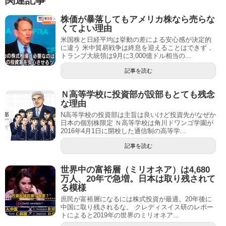
株価が暴落してもアメリカ株なら売らな
くてよい理由
米国株と日経平均は挙動の差による安心感が決定的
に違う 米中貿易戦争は終息を迎えることはできず，
トランプ大統領は9月に3,000億ドル相当の...
記事を読む
Ｎ高等学校に投資部が設部もとても残念
な理由
N高等学校の投資部は主旨は良いけど投資先がなぜか
日本の個別株限定 Ｎ高等学校は角川ドワンゴ学園が
2016年4月1日に開校した通信制の高等学...
記事を読む
世界中の富裕層（ミリオネア）は4,680
万人、20年で急増。日本は取り残されて
る模様
庶民が富裕層になるには株式投資が最適。20年後に
中国に取り残されるな。 クレディスイス研のレポー
トによると2019年の世界のミリオネア...