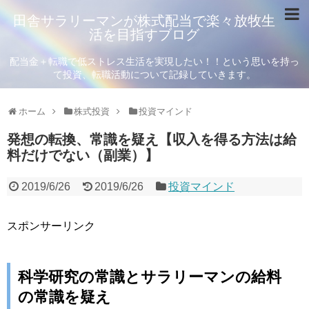
田舎サラリーマンが株式配当で楽々放牧生
活を目指すブログ
配当金＋転職で低ストレス生活を実現したい！！という思いを持っ
て投資、転職活動について記録していきます。
ホーム
株式投資
投資マインド
発想の転換、常識を疑え【収入を得る方法は給
料だけでない（副業）】
2019/6/26
2019/6/26
投資マインド
スポンサーリンク
科学研究の常識とサラリーマンの給料
の常識を疑え