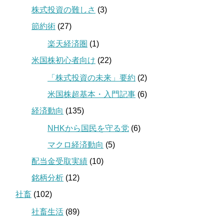
株式投資の難しさ
(3)
節約術
(27)
楽天経済圏
(1)
米国株初心者向け
(22)
「株式投資の未来」要約
(2)
米国株超基本・入門記事
(6)
経済動向
(135)
NHKから国民を守る党
(6)
マクロ経済動向
(5)
配当金受取実績
(10)
銘柄分析
(12)
社畜
(102)
社畜生活
(89)