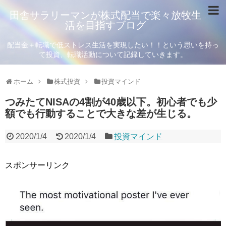
田舎サラリーマンが株式配当で楽々放牧生
活を目指すブログ
配当金＋転職で低ストレス生活を実現したい！！という思いを持っ
て投資、転職活動について記録していきます。
ホーム
株式投資
投資マインド
つみたてNISAの4割が40歳以下。初心者でも少
額でも行動することで大きな差が生じる。
2020/1/4
2020/1/4
投資マインド
スポンサーリンク