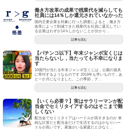
働き方改革の成果で残業代を減らしても
社員には14％しか還元されていなかった
国内主要企業を対象に行った調査によると，働き方
改革によって削減できた残業代を社員に還元してい
る企業はわずか14％しかないことが分かり...
記事を読む
【パチンコ以下】年末ジャンボ宝くじは
当たらないし，当たっても不幸になりま
す
10億円が当たる年末ジャンボ宝くじは，公園の遊具
に寄付するようなものです 2019年も早いもので，あ
と一か月になりました。この季節，テ...
記事を読む
【いくら必要？】実はサラリーマンが配
当金でセミリタイアするのはそこまで難
しくない
配当金でセミリタイアはハードルが高すぎるのか 単
純な計算だと配当金だけで生活するのはかなりハー
ドルが高いです。家族がいる家庭だと少なく...