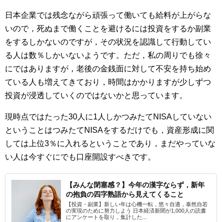
日本企業では残念ながら頑張って働いても給料が上がらな
いので，死ぬまで働くことを避けるには投資をするか副業
をするしかないのですが，その状況を認識して行動してい
る人は数％しかいないようです。ただ，私の周りでも徐々
にではありますが，老後の金銭面に対して不安を持ち始め
ている人も増えてきており，時間はかかりますが少しずつ
投資が浸透していくのではないかと思っています。
現時点ではたった30人に1人しかつみたてNISAしていない
ということはつみたてNISAをするだけでも，資産形成に関
しては上位3％に入れるということであり，まだやっていな
い人は今すぐにでも口座開設すべきです。
【みんな閉塞感？】今年の漢字ならず，新年
の抱負の四字熟語から見えてくること
【投資・副業】新しい年は心機一転，悠々自適，泰然自若
の実現のために努力しよう 日本経済新聞が1,000人の読書
にアンケートを取り，集計した...