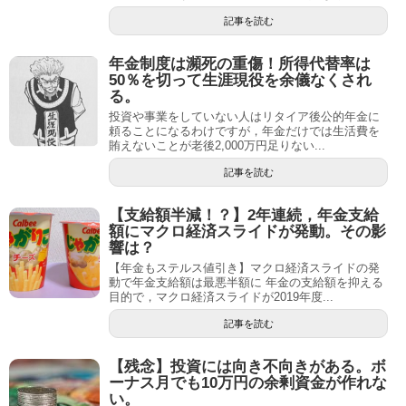
記事を読む
年金制度は瀕死の重傷！所得代替率は
50％を切って生涯現役を余儀なくされ
る。
投資や事業をしていない人はリタイア後公的年金に
頼ることになるわけですが，年金だけでは生活費を
賄えないことが老後2,000万円足りない...
記事を読む
【支給額半減！？】2年連続，年金支給
額にマクロ経済スライドが発動。その影
響は？
【年金もステルス値引き】マクロ経済スライドの発
動で年金支給額は最悪半額に 年金の支給額を抑える
目的で，マクロ経済スライドが2019年度...
記事を読む
【残念】投資には向き不向きがある。ボ
ーナス月でも10万円の余剰資金が作れな
い。