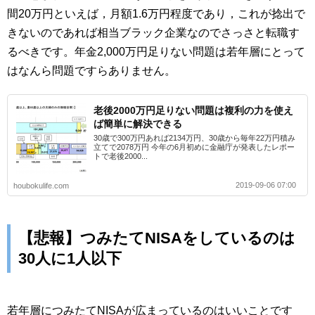
間20万円といえば，月額1.6万円程度であり，これが捻出で
きないのであれば相当ブラック企業なのでさっさと転職す
るべきです。年金2,000万円足りない問題は若年層にとって
はなんら問題ですらありません。
老後2000万円足りない問題は複利の力を使え
ば簡単に解決できる
30歳で300万円あれば2134万円、30歳から毎年22万円積み
立てで2078万円 今年の6月初めに金融庁が発表したレポー
トで老後2000...
2019-09-06 07:00
houbokulife.com
【悲報】つみたてNISAをしているのは
30人に1人以下
若年層につみたてNISAが広まっているのはいいことです