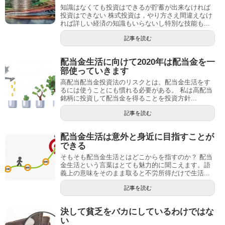
知識はなくても投資はできるが貯蓄が出来なければ
投資はできない 株式投資は，やり方さえ間違えなけ
れば詳しい経済の知識もいらないし特別な技能も...
記事を読む
配当金生活に向けて2020年は配当金を一
部使っていきます
高配当配当金投資法のリスクとは。配当金生活をす
るには使うことにも慣れる必要がある。 私は高配当
銘柄に投資して配当金を得ることを投資方針...
記事を読む
配当金生活は意外と身近に目指すことが
できる
そもそも配当金生活とはどこからを指すのか？ 配当
金生活という言葉はとても魅力的に聞こえます。語
義上の意味をそのまま取ると不労所得だけで生活...
記事を読む
決して貧乏をバカにしているわけではな
い