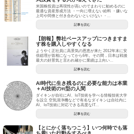
米国株投資は再現性が高いのでまわりに勧めるのに
最適な資産形成方法 ・一向に増えない給料 ・嫌いな
上司や同僚と付き合わないといけない ・...
記事を読む
【朗報】弊社ベースアップにつきますま
す株を購入しやすくなる
ようやく正社員に高景気の恩恵が来た 2012年末に安
倍総理が首相になってから6年。その間，日本は戦後
最大の好景気と言われ確かに業績は上向い...
記事を読む
AI時代に生き残るのに必要な能力は本業
＋AI技術のπ型の人間
ダイキンが自社にAI、IoT技術を学べる情報技術大学
を設立 空気清浄機などで有名なダイキンは自社内に
AI、IoT技術に対応できる高度なIT...
記事を読む
【とにかく落ちつこう】いつ何時でも落
ち着いた行動をするべき