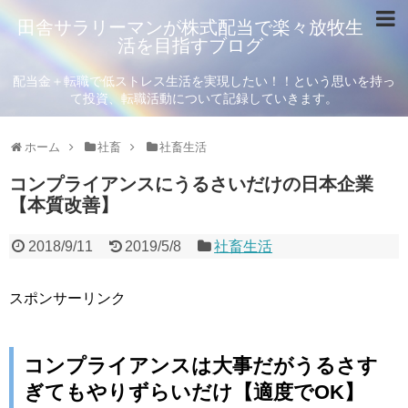
田舎サラリーマンが株式配当で楽々放牧生
活を目指すブログ
配当金＋転職で低ストレス生活を実現したい！！という思いを持っ
て投資、転職活動について記録していきます。
ホーム
社畜
社畜生活
コンプライアンスにうるさいだけの日本企業
【本質改善】
2018/9/11
2019/5/8
社畜生活
スポンサーリンク
コンプライアンスは大事だがうるさす
ぎてもやりずらいだけ【適度でOK】