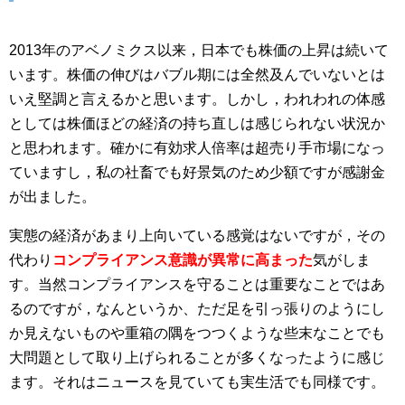
2013年のアベノミクス以来，日本でも株価の上昇は続いて
います。株価の伸びはバブル期には全然及んでいないとは
いえ堅調と言えるかと思います。しかし，われわれの体感
としては株価ほどの経済の持ち直しは感じられない状況か
と思われます。確かに有効求人倍率は超売り手市場になっ
ていますし，私の社畜でも好景気のため少額ですが感謝金
が出ました。
実態の経済があまり上向いている感覚はないですが，その
代わり
コンプライアンス意識が異常に高まった
気がしま
す。当然コンプライアンスを守ることは重要なことではあ
るのですが，なんというか、ただ足を引っ張りのようにし
か見えないものや重箱の隅をつつくような些末なことでも
大問題として取り上げられることが多くなったように感じ
ます。それはニュースを見ていても実生活でも同様です。