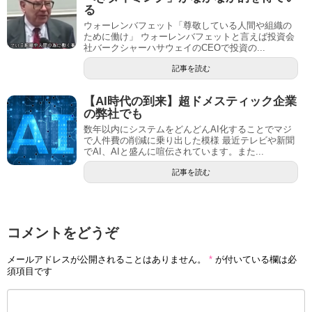
る
ウォーレンバフェット「尊敬している人間や組織の
ために働け」 ウォーレンバフェットと言えば投資会
社バークシャーハサウェイのCEOで投資の...
記事を読む
【AI時代の到来】超ドメスティック企業
の弊社でも
数年以内にシステムをどんどんAI化することでマジ
で人件費の削減に乗り出した模様 最近テレビや新聞
でAI、AIと盛んに喧伝されています。また...
記事を読む
コメントをどうぞ
メールアドレスが公開されることはありません。
*
が付いている欄は必
須項目です