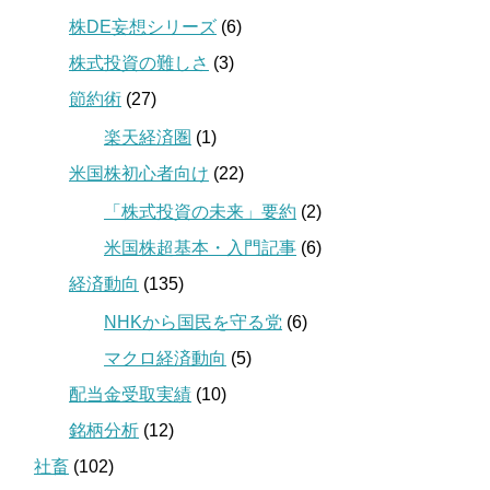
株DE妄想シリーズ
(6)
株式投資の難しさ
(3)
節約術
(27)
楽天経済圏
(1)
米国株初心者向け
(22)
「株式投資の未来」要約
(2)
米国株超基本・入門記事
(6)
経済動向
(135)
NHKから国民を守る党
(6)
マクロ経済動向
(5)
配当金受取実績
(10)
銘柄分析
(12)
社畜
(102)