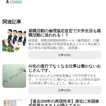
chappy
関連記事
就職活動の倫理協定改定で大学生活も就
職活動に追われる！？
経団連、就職活動開始時期ルール（倫理協定）の撤
廃を示唆 経団連の中西宏明会長は２０２１年以降入
社の学生の採用活動に関し、経団連...
記事を読む
AI化の進行でなくなる仕事は働かないお
じさんです。
働かないおじさんの存在意義は？AIで代替できま
す。 トヨタがついに働かないおじさんの存在を認め
その対策に乗り出しました。働かないおじさ...
記事を読む
【過去200年の再現性有】身近に米国株
式投資をする人が増えてきた