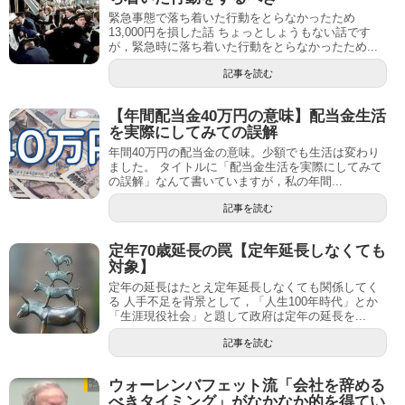
緊急事態で落ち着いた行動をとらなかったため
13,000円を損した話 ちょっとしょうもない話です
が，緊急時に落ち着いた行動をとらなかったため...
記事を読む
【年間配当金40万円の意味】配当金生活
を実際にしてみての誤解
年間40万円の配当金の意味。少額でも生活は変わり
ました。 タイトルに「配当金生活を実際にしてみて
の誤解」なんて書いていますが，私の年間...
記事を読む
定年70歳延長の罠【定年延長しなくても
対象】
定年の延長はたとえ定年延長しなくても関係してく
る 人手不足を背景として，「人生100年時代」とか
「生涯現役社会」と題して政府は定年の延長を...
記事を読む
ウォーレンバフェット流「会社を辞める
べきタイミング」がなかなか的を得てい