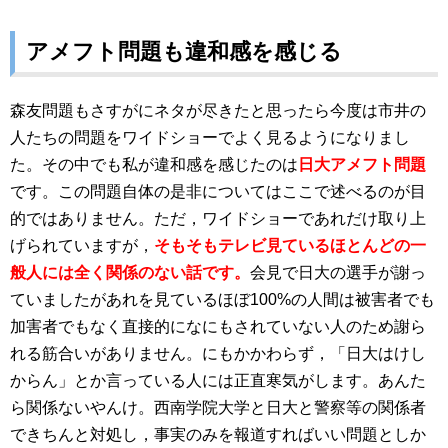
アメフト問題も違和感を感じる
森友問題もさすがにネタが尽きたと思ったら今度は市井の
人たちの問題をワイドショーでよく見るようになりまし
た。その中でも私が違和感を感じたのは
日大
アメフト問題
です。この問題自体の是非についてはここで述べるのが目
的ではありません。ただ，ワイドショーであれだけ取り上
げられていますが，
そもそもテレビ見ているほとんどの一
般人には全く関係のない話です。
会見で日大の選手が謝っ
ていましたがあれを見ているほぼ100%の人間は被害者でも
加害者でもなく直接的になにもされていない人のため謝ら
れる筋合いがありません。にもかかわらず，「日大はけし
からん」とか言っている人には正直寒気がします。あんた
ら関係ないやんけ。西南学院大学と日大と警察等の関係者
できちんと対処し，事実のみを報道すればいい問題としか