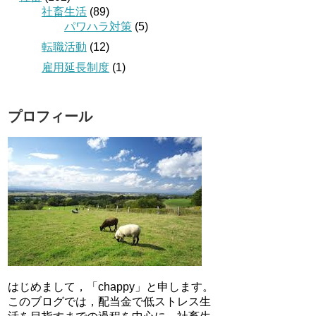
社畜生活
(89)
パワハラ対策
(5)
転職活動
(12)
雇用延長制度
(1)
プロフィール
はじめまして，「chappy」と申します。
このブログでは，配当金で低ストレス生