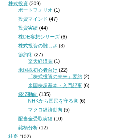
株式投資
(309)
ポートフォリオ
(1)
投資マインド
(47)
投資実績
(44)
株DE妄想シリーズ
(6)
株式投資の難しさ
(3)
節約術
(27)
楽天経済圏
(1)
米国株初心者向け
(22)
「株式投資の未来」要約
(2)
米国株超基本・入門記事
(6)
経済動向
(135)
NHKから国民を守る党
(6)
マクロ経済動向
(5)
配当金受取実績
(10)
銘柄分析
(12)
社畜
(102)