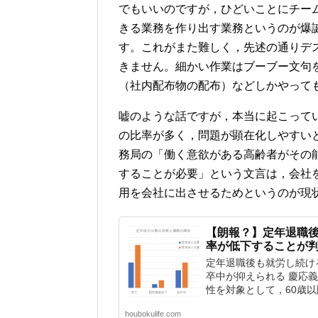
でもいいのですが，ひどいことにチー
きる業務を作り出す業務というのが爆
す。これがまた難しく，先述の通りデ
きません。細かい作業はブーブー文句
（社内配布物の配布）などしかやって
嘘のような話ですが，本当に起こって
の比率が多く，問題が顕在化しやすい
務局の「働く意欲がある高齢者がその
することが必要」という文言は，会社
用を会社に出させるためというのが現
【朗報？】定年退職
率が低下することが
定年退職後も就労し続け
卒中が抑えられる 慶応
性を対象として，60歳以降
houbokulife.com