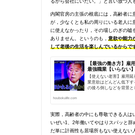
るから会社にいたい。」と言い放つ人
内閣官房の主張の根底には，高齢者に
が，少なくとも私の周りにいる老人に
に使えなかったり，その場しのぎの嘘
ありません。というのも，
意欲や能力
して老後の生活を楽しんでいるからで
【最強の働き方】雇
最強職業【いらない
【使えない老害】雇用延
業意欲はどんどん低下す
の後ろ倒しなどを背景とし
houbokulife.com
実際，高齢者の中にも尊敬できる人は
いぜい1、2年働いてやはりスパッと
だ単に計画性も居場所もない使えない