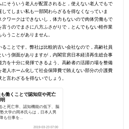
ムにそういう老人が配置されると，使えない老人でもで
誕してしまい私も一部関わらざるを得なくなっていま
スクワークはできないし，体力もないので肉体労働もで
を言うのでまさに八方ふさがりで，とんでもない軽作業
もらうことがありません。
いることです。弊社は比較的古い会社なので，高齢社員
という側面がありますが，内閣官房日本経済再生総合事
能力を十分に発揮できるよう、高齢者の活躍の場を整備
を老人ホーム化して社会保障費で賄えない部分の介護費
状と言わざるを得ないでしょう。
後も働くことで認知症や死亡
判明
ると死亡率、認知機能の低下、脳
義塾大学の岡本氏らは，日本人男
も仕事を...
2019-03-23 07:00