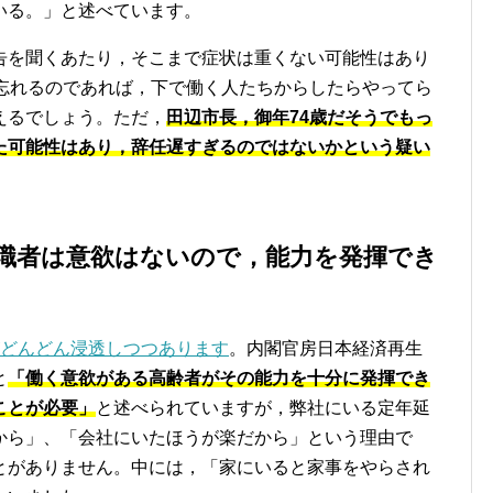
いる。」と述べています。
告を聞くあたり，そこまで症状は重くない可能性はあり
を忘れるのであれば，下で働く人たちからしたらやってら
えるでしょう。ただ，
田辺市長，御年74歳だそうでもっ
た可能性はあり，辞任遅すぎるのではないかという疑い
職者は意欲はないので，能力を発揮でき
どんどん浸透しつつあります
。内閣官房日本経済再生
と
「働く意欲がある高齢者がその能力を十分に発揮でき
ことが必要」
と述べられていますが，弊社にいる定年延
から」、「会社にいたほうが楽だから」という理由で
とがありません。中には，「家にいると家事をやらされ