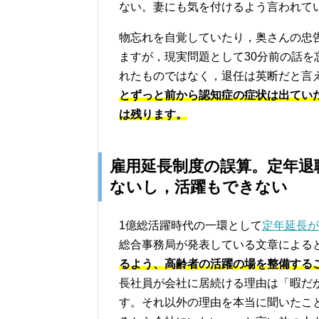
ない。妻にも気を付けるよう言われて
物忘れを自覚していたり，奥さんの忠
ますが，現実問題として30分前の話
れたものではなく，退任は英断だと言
とずっと前から認知症の症状は出てい
は残ります。
雇用延長制度の誤算。定年退
ないし，活躍もできない
1億総活躍時代の一環として
定年延長が
総合事務局が発表している文章による
るよう、高齢者の活躍の場を整備する
長社員が会社に居続ける理由は「暇だ
す。それ以外の理由を本当に聞いたこ