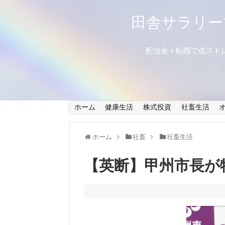
田舎サラリー
配当金＋転職で低スト
ホーム
健康生活
株式投資
社畜生活
ホーム
社畜
社畜生活
【英断】甲州市長が