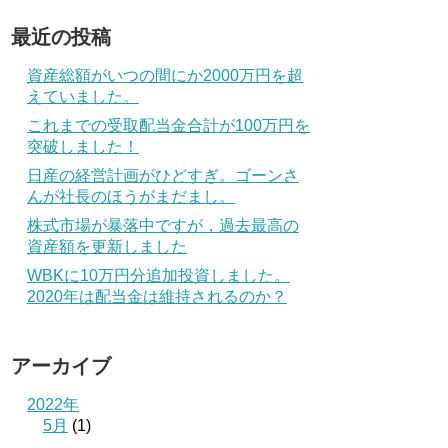
最近の投稿
資産総額がいつの間にか2000万円を超
えていました。
これまでの受取配当金合計が100万円を
突破しました！
日産の経営計画がひどすぎ。ゴーンさ
んが社長のほうがまだまし。
株式市場が暴落中ですが，過去最高の
資産額を更新しました
WBKに10万円分追加投資しました。
2020年は配当金は維持されるのか？
アーカイブ
2022年
5月
(1)