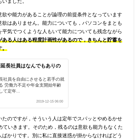
もいました。
意欲や能力があることが論理の前提条件となっています
意欲はありません。能力についても，パソコンをまとも
を平気でつくような人もいて能力についても残念ながら
がある人はある程度計画性があるので，きちんと貯蓄を
す。
用延長社員はなんでもありの
】
長社員を自由にさせると若手の就
る 労働力不足や年金支開始年齢
て定年...
2019-12-15 06:00
いたのですが，そういう人は定年でスパッとやめるかせ
辞めていきます。そのため，残るのは意欲も能力もなくた
人ばかりです。別に私に直接迷惑が掛からなければどう