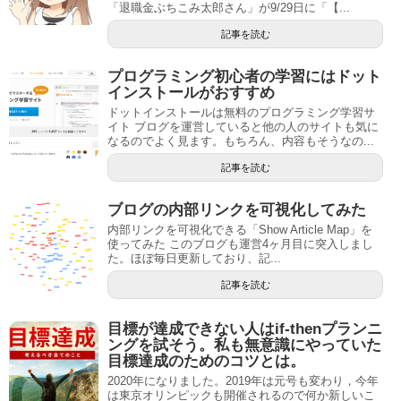
「退職金ぶちこみ太郎さん」が9/29日に「【...
記事を読む
プログラミング初心者の学習にはドット
インストールがおすすめ
ドットインストールは無料のプログラミング学習サ
イト ブログを運営していると他の人のサイトも気に
なるのでよく見ます。もちろん、内容もそうなの...
記事を読む
ブログの内部リンクを可視化してみた
内部リンクを可視化できる「Show Article Map」を
使ってみた このブログも運営4ヶ月目に突入しまし
た。ほぼ毎日更新しており、記...
記事を読む
目標が達成できない人はif-thenプランニ
ングを試そう。私も無意識にやっていた
目標達成のためのコツとは。
2020年になりました。2019年は元号も変わり，今年
は東京オリンピックも開催されるので何か新しいこ