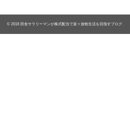
© 2018
田舎サラリーマンが株式配当で楽々放牧生活を目指すブログ
.