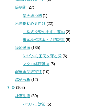
節約術
(27)
楽天経済圏
(1)
米国株初心者向け
(22)
「株式投資の未来」要約
(2)
米国株超基本・入門記事
(6)
経済動向
(135)
NHKから国民を守る党
(6)
マクロ経済動向
(5)
配当金受取実績
(10)
銘柄分析
(12)
社畜
(102)
社畜生活
(89)
パワハラ対策
(5)