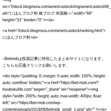
src=”//stock.blogmura.com/americastock/img/americastock88_3
alt=”にほんブログ村 株ブログ 米国株へ” width=”88″
height=”31″ border=”0″ /></a>
<a href=”//stock.blogmura.com/americastock/ranking.html”>
にほんブログ村</a>
↓Betmobは投資記事に特化したまとめサイトになります。
こちらも応援クリックお願いします。
<div style=”padding: 0; margin: 0 auto; width: 100%; height:
auto; overflow: hidden;”><a href=”https://bet-mob.com/?
houbokulife.com” target=”_blank” rel=”noopener”><img
style=”width: 200%; height: auto; max-width: 400px; float:
left;” src=”https://bet-mob.com/wp-
content/uploads/2019/08/betmob_small_1.png” alt=”” /></a>