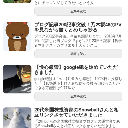
とにチャレンジしてみたいという人...
記事を読む
ブログ記事200記事突破！乃木坂46のPV
を見ながら書くとめちゃ捗る
ブログ200記事突破。今後も頑張ります。 2018年7月
末に開設した当ブログですが，2月23日の記事【哲学
者マルクス・ガブリエル】人がシス...
記事を読む
【慢心厳禁】google砲を始めていただ
きました
google砲はすごい【月並みな感想】 10/24日に投稿し
た「【10%以下】ひふみ投信が今後も儲けることが
できる可能性は9.77%で...
記事を読む
20代米国株投資家のSnowballさんと相
互リンクさせていただきました
「20代からの米国株積立投資ブログ」の運営者であ
るSnowballさんと相互リンクさせていただきまし