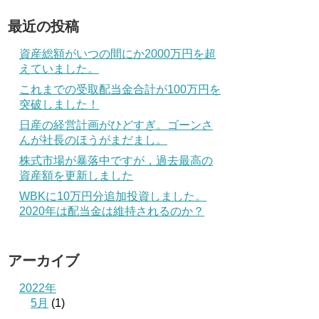
最近の投稿
資産総額がいつの間にか2000万円を超
えていました。
これまでの受取配当金合計が100万円を
突破しました！
日産の経営計画がひどすぎ。ゴーンさ
んが社長のほうがまだまし。
株式市場が暴落中ですが，過去最高の
資産額を更新しました
WBKに10万円分追加投資しました。
2020年は配当金は維持されるのか？
アーカイブ
2022年
5月
(1)