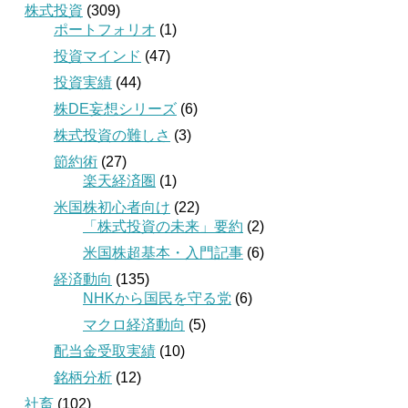
株式投資
(309)
ポートフォリオ
(1)
投資マインド
(47)
投資実績
(44)
株DE妄想シリーズ
(6)
株式投資の難しさ
(3)
節約術
(27)
楽天経済圏
(1)
米国株初心者向け
(22)
「株式投資の未来」要約
(2)
米国株超基本・入門記事
(6)
経済動向
(135)
NHKから国民を守る党
(6)
マクロ経済動向
(5)
配当金受取実績
(10)
銘柄分析
(12)
社畜
(102)