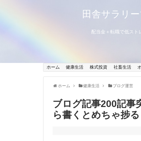
田舎サラリー
配当金＋転職で低スト
ホーム
健康生活
株式投資
社畜生活
ホーム
健康生活
ブログ運営
ブログ記事200記事
ら書くとめちゃ捗る