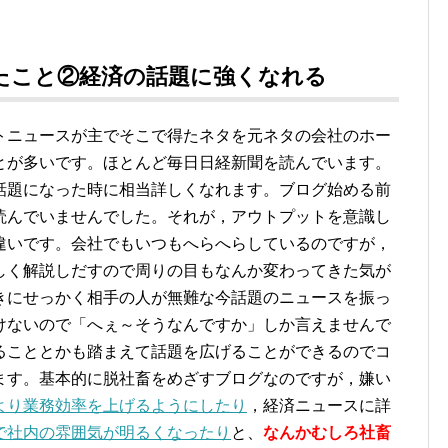
たこと②経済の話題に強くなれる
トニュースが主でそこで得たネタを元ネタの会社のホー
とが多いです。ほとんど毎日日経新聞を読んでいます。
話題になった時に相当詳しくなれます。ブログ始める前
読んでいませんでした。それが，アウトプットを意識し
違いです。会社でもいつもへらへらしているのですが，
しく解説しだすので周りの目もなんか変わってきた気が
きにせっかく相手の人が無難な今話題のニュースを振っ
けないので「へぇ～そうなんですか」しか言えませんで
ることとかも踏まえて話題を広げることができるのでコ
ます。基本的に脱社畜をめざすブログなのですが，嫌い
より業務効率を上げるようにしたり
，経済ニュースに詳
で社内の雰囲気が明るくなったり
と、
なんかむしろ社畜