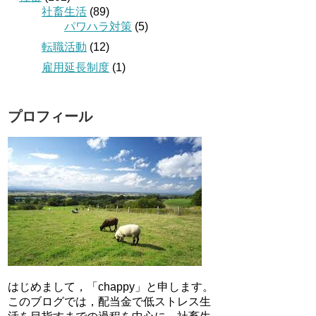
社畜生活
(89)
パワハラ対策
(5)
転職活動
(12)
雇用延長制度
(1)
プロフィール
はじめまして，「chappy」と申します。
このブログでは，配当金で低ストレス生