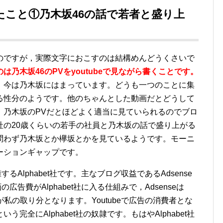
こと①乃木坂46の話で若者と盛り上
のですが，実際文字におこすのは結構めんどうくさいで
乃木坂46のPVをyoutubeで見ながら書くことです。
，今は乃木坂にはまっています。
どうも一つのことに集
る性分のようです。他のちゃんとした動画だとどうして
，乃木坂のPVだとほどよく適当に見ていられるのでブロ
社の20歳くらいの若手の社員と乃木坂の話で盛り上がる
問わず乃木坂とか欅坂とかを見ているようです。モーニ
ーションギャップです。
擁するAlphabet社です。主なブログ収益であるAdsense
画の広告費がAlphabet社に入る仕組みで，Adsenseは
が私の取り分となります。Youtubeで広告の消費者とな
完全にAlphabet社の奴隷です。もはやAlphabet社