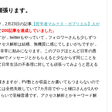
頑張ります。
が，2月23日の記事
【哲学者マルクス・ガブリエル】人が
で
200記事を達成していました。
，twitterもやっていて，フォロワーさんも少しずつ
クセス解析は結構、無機質に感じてしまいがちですが，
もいて非常に励みになります。このブログほとんど日常の愚
tterでメッセージとかもらえると少なからず同じことを
て日常生活の不条理に対しても頑張ってみようと思える
書きますが，PV数とか収益とか書いてもつまらないので
には全然失敗していて7カ月目でやっと樋口さんが1人や
円くらいで至極普通です。アクセス解析とかキーワード解
。