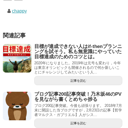
chappy
関連記事
目標が達成できない人はif-thenプランニ
ングを試そう。私も無意識にやっていた
目標達成のためのコツとは。
2020年になりました。2019年は元号も変わり，今年
は東京オリンピックも開催されるので何か新しいこ
とにチャレンジしてみたいという人...
記事を読む
ブログ記事200記事突破！乃木坂46のPV
を見ながら書くとめちゃ捗る
ブログ200記事突破。今後も頑張ります。 2018年7月
末に開設した当ブログですが，2月23日の記事【哲学
者マルクス・ガブリエル】人がシス...
記事を読む