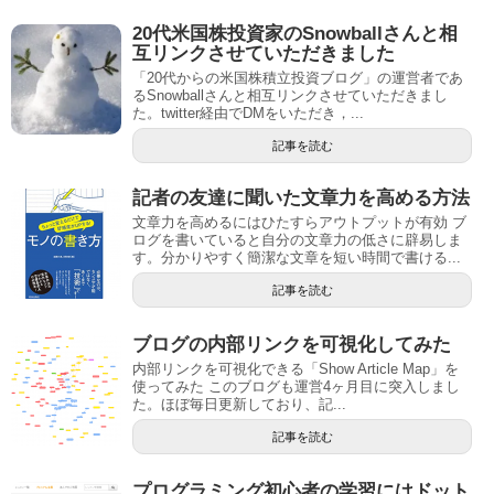
20代米国株投資家のSnowballさんと相
互リンクさせていただきました
「20代からの米国株積立投資ブログ」の運営者であ
るSnowballさんと相互リンクさせていただきまし
た。twitter経由でDMをいただき，...
記事を読む
記者の友達に聞いた文章力を高める方法
文章力を高めるにはひたすらアウトプットが有効 ブ
ログを書いていると自分の文章力の低さに辟易しま
す。分かりやすく簡潔な文章を短い時間で書ける...
記事を読む
ブログの内部リンクを可視化してみた
内部リンクを可視化できる「Show Article Map」を
使ってみた このブログも運営4ヶ月目に突入しまし
た。ほぼ毎日更新しており、記...
記事を読む
プログラミング初心者の学習にはドット