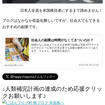
日本人全員を米国株信者にするまで諦めません！
ブログはなかなか収益化難しいですが，社会人でもできる
おすすめの副業です。
社会人の副業は時間がなくてきついのか？
時間がない社会人でもすきま時間で副業は可能 NTTデータ
やアサヒビール等の大手企業でも副業が解禁されつつあり
ます。そもそも，副業禁止規定の...
2019-09-28 12:00
houbokulife.com
↓人類補完計画の達成のため応援クリッ
クお願いします♪