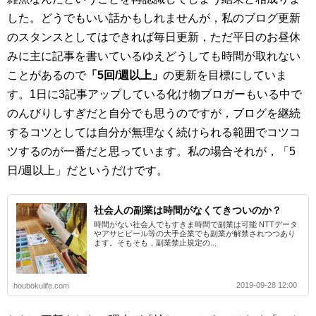
した。どうでもいい話かもしれませんが，私のブログ更新
のスタンスとしてはできれば毎日更新，ただ平日のお昼休
みに主に記事を書いているゆえどうしても時間が取れない
ことがあるので
「5回/週以上」
の更新を目標にしていま
す。1日に3記事アップしている化け物ブロガーもいる中で
のんびりしすぎだと自分でも思うのですが，ブログを継続
するコツとしては自分が無理なく続けられる範囲でコツコ
ツするのが一番だと思っています。私の場合それが，「5
日/週以上」だというだけです。
社会人の副業は時間がなくてきついのか？
時間がない社会人でもすきま時間で副業は可能 NTTデータ
やアサヒビール等の大手企業でも副業が解禁されつつあり
ます。そもそも，副業禁止規定の...
2019-09-28 12:00
houbokulife.com