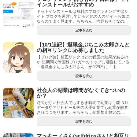
インストールがおすすめ
ドットインストールは無料のプログラミング学習サ
イト ブログを運営していると他の人のサイトも気に
なるのでよく見ます。もちろん、内容もそうなの...
記事を読む
【10/1追記】退職金ぶちこみ太郎さんと
の相互リンクに応募しました
【ブログ論】相互リンクはどの程度の効果があるの
か 短期間で米国株ブロガーのトップに君臨している
「退職金ぶちこみ太郎さん」が9/29日に「【...
記事を読む
社会人の副業は時間がなくてきついの
か？
時間がない社会人でもすきま時間で副業は可能 NTT
データやアサヒビール等の大手企業でも副業が解禁
されつつあります。そもそも，副業禁止規定の...
記事を読む
マッキーノさん(selfdripsさん)と相互リ