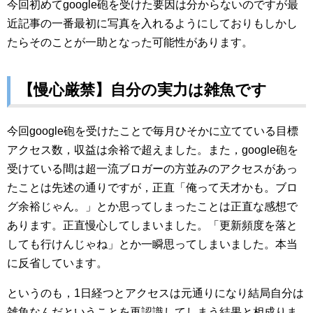
今回初めてgoogle砲を受けた要因は分からないのですが最
近記事の一番最初に写真を入れるようにしておりもしかし
たらそのことが一助となった可能性があります。
【慢心厳禁】自分の実力は雑魚です
今回google砲を受けたことで毎月ひそかに立てている目標
アクセス数，収益は余裕で超えました。また，google砲を
受けている間は超一流ブロガーの方並みのアクセスがあっ
たことは先述の通りですが，正直「俺って天才かも。ブロ
グ余裕じゃん。」とか思ってしまったことは正直な感想で
あります。正直慢心してしまいました。「更新頻度を落と
しても行けんじゃね」とか一瞬思ってしまいました。本当
に反省しています。
というのも，1日経つとアクセスは元通りになり結局自分は
雑魚なんだということを再認識してしまう結果と相成りま