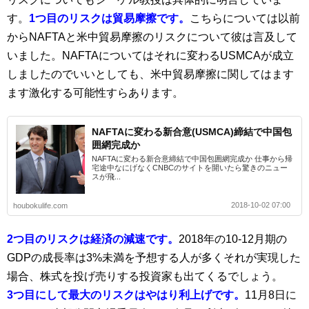
す。
1つ目のリスクは貿易摩擦です。
こちらについては以前
からNAFTAと米中貿易摩擦のリスクについて彼は言及して
いました。NAFTAについてはそれに変わるUSMCAが成立
しましたのでいいとしても、米中貿易摩擦に関してはます
ます激化する可能性すらあります。
NAFTAに変わる新合意(USMCA)締結で中国包
囲網完成か
NAFTAに変わる新合意締結で中国包囲網完成か 仕事から帰
宅途中なにげなくCNBCのサイトを開いたら驚きのニュー
スが飛...
2018-10-02 07:00
houbokulife.com
2つ目のリスクは経済の減速です。
2018年の10-12月期の
GDPの成長率は3%未満を予想する人が多くそれが実現した
場合、株式を投げ売りする投資家も出てくるでしょう。
3つ目にして最大のリスクはやはり利上げです。
11月8日に