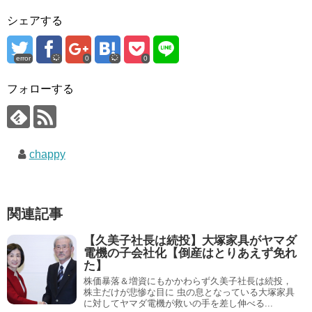
シェアする
error
0
0
フォローする
chappy
関連記事
【久美子社長は続投】大塚家具がヤマダ
電機の子会社化【倒産はとりあえず免れ
た】
株価暴落＆増資にもかかわらず久美子社長は続投，
株主だけが悲惨な目に 虫の息となっている大塚家具
に対してヤマダ電機が救いの手を差し伸べる...