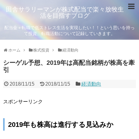
田舎サラリーマンが株式配当で楽々放牧生
活を目指すブログ
配当金＋転職で低ストレス生活を実現したい！！という思いを持っ
て投資、転職活動について記録していきます。
ホーム
株式投資
経済動向
シーゲル予想、2019年は高配当銘柄が株高を牽
引
2018/11/15
2018/11/15
経済動向
スポンサーリンク
2019年も株高は進行する見込みか