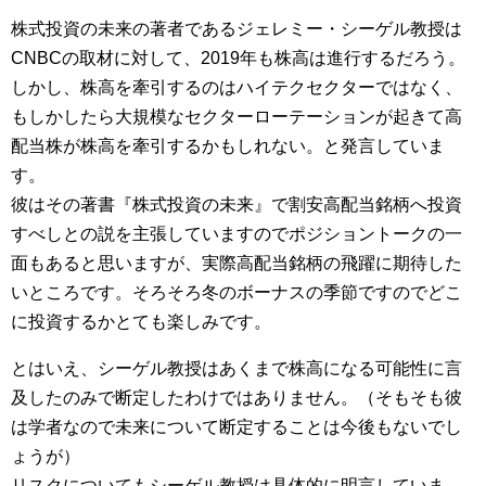
株式投資の未来の著者であるジェレミー・シーゲル教授は
CNBCの取材に対して、2019年も株高は進行するだろう。
しかし、株高を牽引するのはハイテクセクターではなく、
もしかしたら大規模なセクターローテーションが起きて高
配当株が株高を牽引するかもしれない。と発言していま
す。
彼はその著書『株式投資の未来』で割安高配当銘柄へ投資
すべしとの説を主張していますのでポジショントークの一
面もあると思いますが、実際高配当銘柄の飛躍に期待した
いところです。そろそろ冬のボーナスの季節ですのでどこ
に投資するかとても楽しみです。
とはいえ、シーゲル教授はあくまで株高になる可能性に言
及したのみで断定したわけではありません。（そもそも彼
は学者なので未来について断定することは今後もないでし
ょうが）
リスクについてもシーゲル教授は具体的に明言していま