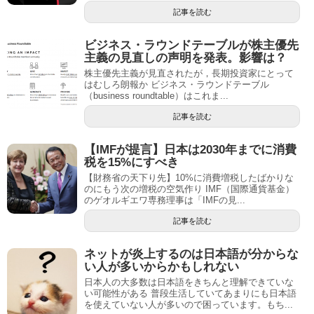
記事を読む
ビジネス・ラウンドテーブルが株主優先
主義の見直しの声明を発表。影響は？
株主優先主義が見直されたが，長期投資家にとって
はむしろ朗報か ビジネス・ラウンドテーブル
（business roundtable）はこれま...
記事を読む
【IMFが提言】日本は2030年までに消費
税を15%にすべき
【財務省の天下り先】10%に消費増税したばかりな
のにもう次の増税の空気作り IMF（国際通貨基金）
のゲオルギエワ専務理事は「IMFの見...
記事を読む
ネットが炎上するのは日本語が分からな
い人が多いからかもしれない
日本人の大多数は日本語をきちんと理解できていな
い可能性がある 普段生活していてあまりにも日本語
を使えていない人が多いので困っています。もち...