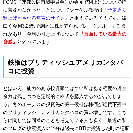
FOMC（連邦公開市場委員会）の会見で利上げについて特
に言及がなかったことについてシーゲル教授は
『予定通り
利上げがされる無言のサイン』
と捉えているそうです。彼
曰く金利3.25%で劇的に株が売られブレークスルーする恐
れがあり、金利の引き上げについて
『直面している最大の
脅威』
と述べています。
鉄板はブリティッシュアメリカンタバ
コに投資
とはいえ、能力のある投資家ではない私はある程度の資金
余力は残しつつも定期的に株式を購入するのが吉でしょ
う。冬のボーナスの投資先の第一候補は株価が絶賛下落中
のブリティッシュアメリカンタバコの買い増しです。こち
らに関しては同様のことを考えている人も多く、最近の私
のブログの検索流入の半分は過去にBTIに投資した時の記事