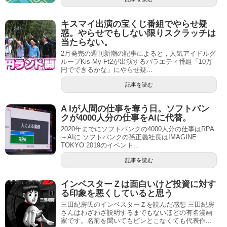
キスマイ出演の宝くじ番組でやらせ疑
惑。やらせでもしない限りスクラッチは
当たらない。
2月発売の週刊新潮の記事によると，人気アイドルグ
ループKis-My-Ft2が出演するバラエティ番組「10万
円でできるかな」にやらせ疑...
記事を読む
A Iが人間の仕事を奪う日。ソフトバン
クが4000人分の仕事をAIに代替。
2020年までにソフトバンクの4000人分の仕事はRPA
＋AIに ソフトバンクの孫正義社長はIMAGINE
TOKYO 2019のイベント...
記事を読む
インベスターＺは面白いけど投資に対す
る印象を悪くしていると思う
三田紀房氏のインベスターＺを読んだ感想 三田紀房
さんはわざわざ説明するまでもないほどの有名漫画
家です。名前を聞いてもピンとこなくても代表作...