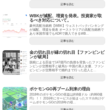
記事を読む
WBKが減配、増資を発表。投資家が取
るべき対応について。
豪州高配当銘柄【WBK】ウェストパックバンキング
が減配、増資を発表 オーストラリアの高配当銘柄で
あり米国市場でもADRで購入できるWB...
記事を読む
金の切れ目が縁の切れ目【ファンビンビ
ンが破局】
脱税による罰金で147億円の負債を背負ったファンビ
ンビンが交際相手と破局か 中国の美人女優、ファン
ビンビンが交際相手で婚約まで行った恋人と...
記事を読む
ポケモンGO再ブーム到来の理由
2018年のポケモンGOの収益は約8億ドル（約860億
円）！！ 2016年にサービスが始まったスマホ向けゲ
ームポケモンGOの2018年の収...
記事を読む