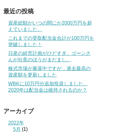
最近の投稿
資産総額がいつの間にか2000万円を超
えていました。
これまでの受取配当金合計が100万円を
突破しました！
日産の経営計画がひどすぎ。ゴーンさ
んが社長のほうがまだまし。
株式市場が暴落中ですが，過去最高の
資産額を更新しました
WBKに10万円分追加投資しました。
2020年は配当金は維持されるのか？
アーカイブ
2022年
5月
(1)