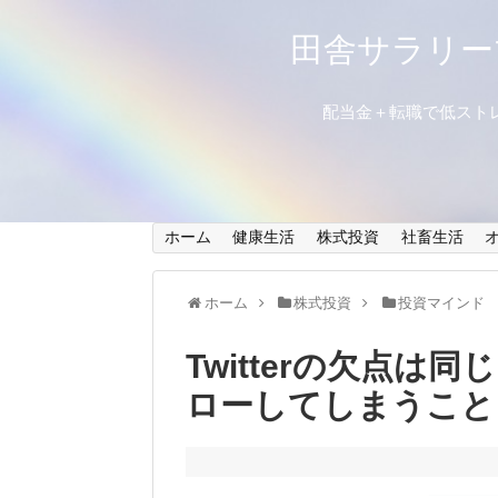
田舎サラリー
配当金＋転職で低スト
ホーム
健康生活
株式投資
社畜生活
ホーム
株式投資
投資マインド
Twitterの欠点
ローしてしまうこと