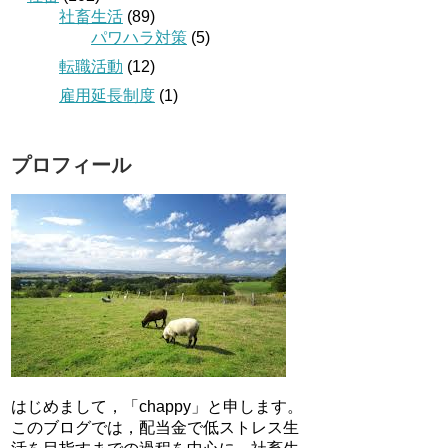
社畜生活
(89)
パワハラ対策
(5)
転職活動
(12)
雇用延長制度
(1)
プロフィール
はじめまして，「chappy」と申します。
このブログでは，配当金で低ストレス生