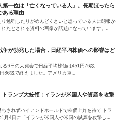
人第一位は「亡くなっている人」。長期ほったら
である理由
たり勉強したりがめんどくさいと思っている人に朗報か
れたとされる資料の画像が話題になっています。...
戦争が勃発した場合，日経平均株価への影響はど
なる6日の大発会で日経平均株価は451円76銭
04円86銭で終えました。アメリカ軍...
】トランプ大統領：イランが米国人や資産を攻撃
惑わされずバイアンドホールドで株価上昇を待て トラ
1月4日に「イランが米国人や米国の試算を攻撃し...