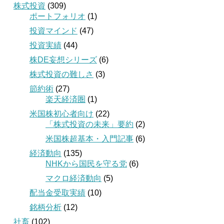
株式投資
(309)
ポートフォリオ
(1)
投資マインド
(47)
投資実績
(44)
株DE妄想シリーズ
(6)
株式投資の難しさ
(3)
節約術
(27)
楽天経済圏
(1)
米国株初心者向け
(22)
「株式投資の未来」要約
(2)
米国株超基本・入門記事
(6)
経済動向
(135)
NHKから国民を守る党
(6)
マクロ経済動向
(5)
配当金受取実績
(10)
銘柄分析
(12)
社畜
(102)