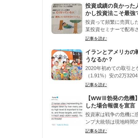
投資成績の良かった
かし投資法こそ最強
投資って頻繁に売買し
某投資セミナーで配布さ
記事を読む
イランとアメリカの
うなるか？
2020年初めての取引と
（1.91%）安の2万32
記事を読む
【WWⅢ勃発の危機
した場合報復を宣言
投資家は戦争の危機に
ンプ大統領は現地時間の
記事を読む