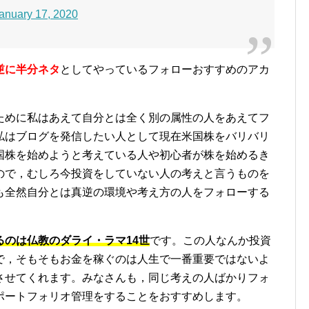
anuary 17, 2020
逆に半分ネタ
としてやっているフォローおすすめのアカ
ために私はあえて自分とは全く別の属性の人をあえてフ
私はブログを発信したい人として現在米国株をバリバリ
国株を始めようと考えている人や初心者が株を始めるき
ので，むしろ今投資をしていない人の考えと言うものを
も全然自分とは真逆の環境や考え方の人をフォローする
のは仏教のダライ・ラマ14世
です。この人なんか投資
で，そもそもお金を稼ぐのは人生で一番重要ではないよ
させてくれます。みなさんも，同じ考えの人ばかりフォ
ポートフォリオ管理をすることをおすすめします。