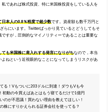
，私であれば株式投資、特に米国株投資をしている人を
日本人の0.8％程度で超少数
です。資産額も数千万円と
らにいます。Twitterばっかり見ているとどうしてもそ
議ですが，圧倒的なマイノリティーであることは重要な
しても米国株に肩入れする発言になりがち
なので，本当
いよねという近視眼的なことになってしまうリスクがあ
てる！Vもついに203ドルに到達！ダウもVも今
動！初動の今買えばあとはもう寝てるだけで1億円
いのが不思議！買わない理由を教えてほしい！
の株にすりかえられる証券会社を使ってる？