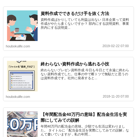
資料作成でできるだけ手を抜く方法
資料作成ばかりしていても利益は出ない 日本企業って資料
作成がやたら多くないですか？ 部内にする説明資料、事業
所内にする説明資...
2019-02-22 07:00
houbokulife.com
終わらない資料作成から逃れる小技
終わらないプレゼン資料作成 今日も今日とて永遠に終わら
ない資料作成でした。仕事の中で断トツで無駄だと思うの
は資料作成です。社外に発表すると...
2018-11-20 07:00
houbokulife.com
【年間配当金40万円の意味】配当金生活を実
際にしてみての誤解
年間40万円の配当金の意味。少額でも生活は変わりまし
た。 タイトルに「配当金生活を実際にしてみての誤解」な
んて書いていますが，私の年間...