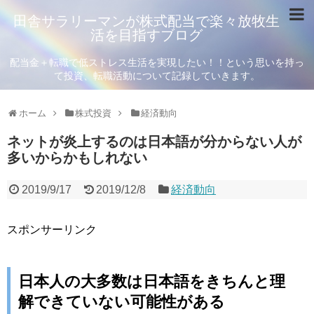
田舎サラリーマンが株式配当で楽々放牧生
活を目指すブログ
配当金＋転職で低ストレス生活を実現したい！！という思いを持っ
て投資、転職活動について記録していきます。
ホーム
株式投資
経済動向
ネットが炎上するのは日本語が分からない人が
多いからかもしれない
2019/9/17
2019/12/8
経済動向
スポンサーリンク
日本人の大多数は日本語をきちんと理
解できていない可能性がある