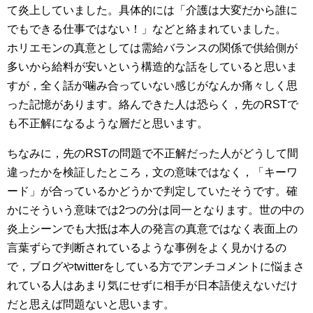
て炎上していました。具体的には「介護は大変だから誰に
でもできる仕事ではない！」などと絡まれていました。
ホリエモンの真意としては需給バランスの関係で供給側が
多いから給料が安いという構造的な話をしていると思いま
すが，全く話が噛み合っていない感じがなんか痛々しく思
った記憶があります。絡んできた人は恐らく，先のRSTで
も不正解になるような層だと思います。
ちなみに，先のRSTの問題で不正解だった人がどうして間
違ったかを検証したところ，文の意味ではなく，「キーワ
ード」が合っているかどうかで判定していたそうです。確
かにそういう意味では2つの分は同一となります。世の中の
炎上シーンでも大抵は本人の発言の真意ではなく表面上の
言葉ずらで判断されているような事例をよく見かけるの
で，ブログやtwitterをしている方でアンチコメントに悩まさ
れている人はあまり気にせずに相手が日本語使えないだけ
だと思えば問題ないと思います。