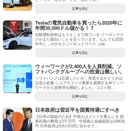
記事を読む
Teslaの電気自動車を買ったら2020年に
年間30,000ドル儲かる！？
自動運転技術はもうそこまで来ている イーロンマス
クがまた面白いことを言っています。なんでも2020
年中に，ロボタクシーネットワーク（rob...
記事を読む
ウィーワークが2,400人を人員削減。ソ
フトバンクグループへの投資は難しい。
ソフトバンクは応援したいが，投資するかどうかは
注意が必要 シェアオフィス事業を展開する米ウィー
ワークが人員整理を開始しました。コスト削...
記事を読む
日本政府は習近平を国賓待遇にすべき
【日本の国益のため】中国人はメンツを重んじる 国
賓待遇の費用は2千万円、中国個人金融資産は1400兆
円 日本政府は6月のG20に合わせて...