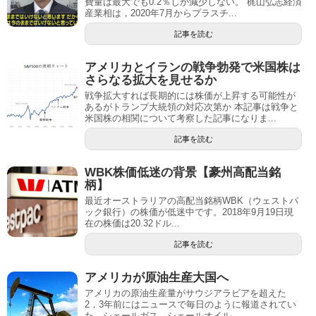
費量は最大でも0.2％しか減少しない。 梶山弘志経済
産業相は，2020年7月からプラスチ...
記事を読む
アメリカとイランの戦争勃発で米国株は
さらなる拡大を見せるか
戦争拡大すれば長期的には株価が上昇する可能性が
あるがトランプ大統領の対応次第か 本記事は戦争と
米国株の相関について考察した記事になりま...
記事を読む
WBK株価低迷の背景【豪州高配当銘
柄】
最近オーストラリアの高配当銘柄WBK（ウェストパ
ック銀行）の株価が低迷中です。2018年9月19日現
在の株価は20.32ドル...
記事を読む
アメリカが原油生産大国へ
アメリカの原油生産量がサウジアラビアを超えた
2，3年前にはニュースで毎日のように報道されてい
た，シェールガス、シェールオイル...