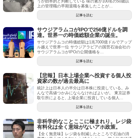
うが効率的と判断している 味の素が100名の50歳以
上の管理職の早期退職を募集したことが...
記事を読む
サウジアラムコがIPOで256億ドルを調
達。世界一の時価総額企業の誕生。
サウジアラムコの時価総額は1兆7000億ドルでアップ
ル越えで世界一位 サウジアラビアの国営石油会社の
サウジアラムコがIPOの公開価格を...
記事を読む
【悲報】日本上場企業へ投資する個人投
資家の数が過去最高に
統計上は日本人の半分は日本株に投資している。み
んなで高値つかみにならなければよいが。 東京証券
取引所によると, 上場企業に投資している個人...
記事を読む
非科学的なことここに極まれり。レジ袋
有料化は全く意味がないアホ政策。
【全く無意味】レジ袋を削減したところで石油の消