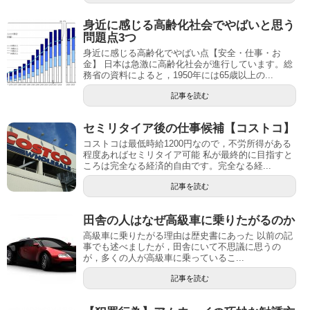
身近に感じる高齢化社会でやばいと思う
問題点3つ
身近に感じる高齢化でやばい点【安全・仕事・お
金】 日本は急激に高齢化社会が進行しています。総
務省の資料によると，1950年には65歳以上の...
記事を読む
セミリタイア後の仕事候補【コストコ】
コストコは最低時給1200円なので，不労所得がある
程度あればセミリタイア可能 私が最終的に目指すと
ころは完全なる経済的自由です。完全なる経...
記事を読む
田舎の人はなぜ高級車に乗りたがるのか
高級車に乗りたがる理由は歴史書にあった 以前の記
事でも述べましたが，田舎にいて不思議に思うの
が，多くの人が高級車に乗っているこ...
記事を読む