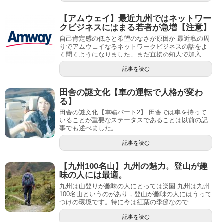
【アムウェイ】最近九州ではネットワー
クビジネスにはまる若者が急増【注意】
自己肯定感の低さと希望のなさが原因か 最近私の周
りでアムウェイなるネットワークビジネスの話をよ
く聞くようになりました。まだ直接の知人で加入...
記事を読む
田舎の謎文化【車の運転で人格が変わ
る】
田舎の謎文化【車編パート2】 田舎では車を持って
いることが重要なステータスであることは以前の記
事でも述べました。 ...
記事を読む
【九州100名山】九州の魅力。登山が趣
味の人には最適。
九州は山登りが趣味の人にとっては楽園 九州は九州
100名山というのがあり，登山が趣味の人にはうって
つけの環境です。特に今は紅葉の季節なので...
記事を読む