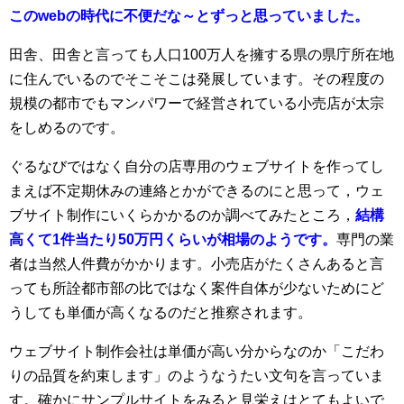
このwebの時代に不便だな～とずっと思っていました。
田舎、田舎と言っても人口100万人を擁する県の県庁所在地
に住んでいるのでそこそこは発展しています。その程度の
規模の都市でもマンパワーで経営されている小売店が太宗
をしめるのです。
ぐるなびではなく自分の店専用のウェブサイトを作ってし
まえば不定期休みの連絡とかができるのにと思って，ウェ
ブサイト制作にいくらかかるのか調べてみたところ，
結構
高くて1件当たり50万円くらいが相場のようです。
専門の業
者は当然人件費がかかります。小売店がたくさんあると言
っても所詮都市部の比ではなく案件自体が少ないためにど
うしても単価が高くなるのだと推察されます。
ウェブサイト制作会社は単価が高い分からなのか「こだわ
りの品質を約束します」のようなうたい文句を言っていま
す。確かにサンプルサイトをみると見栄えはとてもよいで