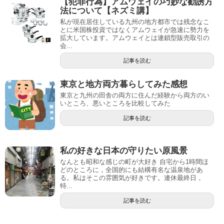
【犯罪行為】アムウェイの巧妙な勧誘方
法について【ネズミ講】
私が現在居住している九州の地方都市では残念なこ
とに米国株投資ではなくアムウェイが急速に勢力を
拡大しています。アムウェイとは連鎖型販売取引の
会...
記事を読む
東京と地方両方暮らしてみた感想
東京と九州の田舎の両方に住んだ経験から両方のい
いところ、悪いところを比較してみた
記事を読む
私の好きな日本の守りたい原風景
なんとも昭和な感じの町が大好き 自宅から1時間ほ
どのところに，全国的にも結構有名な温泉地があ
る。私はそこの雰囲気が好きです。連休最終日，
特...
記事を読む