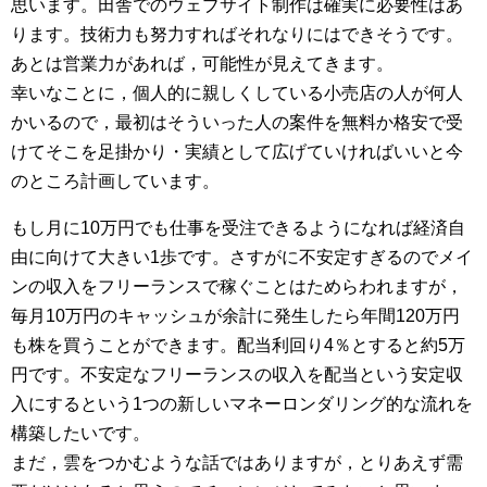
思います。田舎でのウェブサイト制作は確実に必要性はあ
ります。技術力も努力すればそれなりにはできそうです。
あとは営業力があれば，可能性が見えてきます。
幸いなことに，個人的に親しくしている小売店の人が何人
かいるので，最初はそういった人の案件を無料か格安で受
けてそこを足掛かり・実績として広げていければいいと今
のところ計画しています。
もし月に10万円でも仕事を受注できるようになれば経済自
由に向けて大きい1歩です。さすがに不安定すぎるのでメイ
ンの収入をフリーランスで稼ぐことはためらわれますが，
毎月10万円のキャッシュが余計に発生したら年間120万円
も株を買うことができます。配当利回り4％とすると約5万
円です。不安定なフリーランスの収入を配当という安定収
入にするという1つの新しいマネーロンダリング的な流れを
構築したいです。
まだ，雲をつかむような話ではありますが，とりあえず需