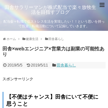
田舎サラリーマンが株式配当で楽々放牧生
活を目指すブログ
配当金＋転職で低ストレス生活を実現したい！！という思いを持っ
て投資、転職活動について記録していきます。
ホーム
健康生活
田舎暮らし
田舎×webエンジニア×営業力は副業の可能性あ
り
2019/5/5
2019/5/11
田舎暮らし
スポンサーリンク
【不便はチャンス】田舎にいて不便に
思うこと