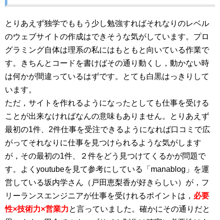
とりあえず独学でももう少し勉強すればそれなりのレベル
のウェブサイトの作成はできそうな気がしています。プロ
グラミング自体は理系の私にはもともと向いている作業で
す。きちんとコードを書けばその通り動くし，動かない時
は何かが間違っているはずです。とても白黒はっきりして
います。
ただ，サイトを作れるようになったとしても仕事を受ける
ことが出来なければなんの意味もありません。とりあえず
最初の1件、2件仕事を受注できるようになれば口コミで広
がってそれなりに仕事を見つけられるような気がします
が，その最初の1件、２件をどう見つけてくるかが問題で
す。よくyoutubeを見て参考にしている「manablog」を運
営している坂内学さん（戸田恵梨香が好きらしい）が，フ
リーランスエンジニアが仕事を受けれるポイントは，
必要
性×技術力×営業力
と言っていました。確かにその通りだと