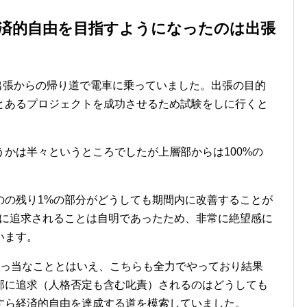
済的自由を目指すようになったのは出張
は出張からの帰り道で電車に乗っていました。出張の目的
とあるプロジェクトを成功させるため試験をしに行くと
かは半々というところでしたが上層部からは100%の
のの残り1%の部分がどうしても期間内に改善することが
対に追求されることは自明であったため、非常に絶望感に
います。
真っ当なこととはいえ、こちらも全力でやっており結果
部に追求（人格否定も含む叱責）されるのはどうしても
すら経済的自由を達成する道を模索していました。