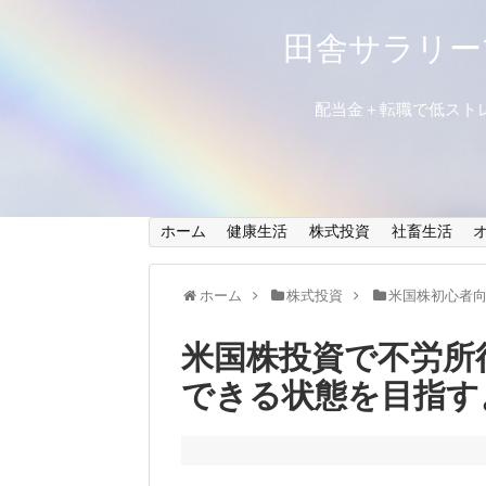
田舎サラリー
配当金＋転職で低スト
ホーム
健康生活
株式投資
社畜生活
ホーム
株式投資
米国株初心者
米国株投資で不労所
できる状態を目指す