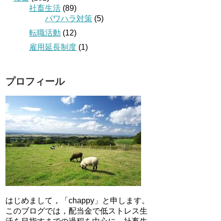
社畜生活
(89)
パワハラ対策
(5)
転職活動
(12)
雇用延長制度
(1)
プロフィール
はじめまして，「chappy」と申します。
このブログでは，配当金で低ストレス生