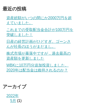
最近の投稿
資産総額がいつの間にか2000万円を超
えていました。
これまでの受取配当金合計が100万円を
突破しました！
日産の経営計画がひどすぎ。ゴーンさ
んが社長のほうがまだまし。
株式市場が暴落中ですが，過去最高の
資産額を更新しました
WBKに10万円分追加投資しました。
2020年は配当金は維持されるのか？
アーカイブ
2022年
5月
(1)