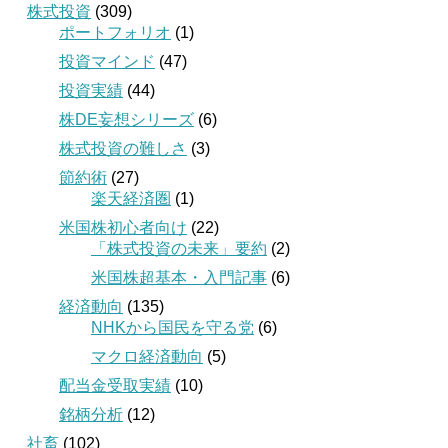
株式投資
(309)
ポートフォリオ
(1)
投資マインド
(47)
投資実績
(44)
株DE妄想シリーズ
(6)
株式投資の難しさ
(3)
節約術
(27)
楽天経済圏
(1)
米国株初心者向け
(22)
「株式投資の未来」要約
(2)
米国株超基本・入門記事
(6)
経済動向
(135)
NHKから国民を守る党
(6)
マクロ経済動向
(5)
配当金受取実績
(10)
銘柄分析
(12)
社畜
(102)