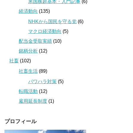
米国株超基本・入門記事
(6)
経済動向
(135)
NHKから国民を守る党
(6)
マクロ経済動向
(5)
配当金受取実績
(10)
銘柄分析
(12)
社畜
(102)
社畜生活
(89)
パワハラ対策
(5)
転職活動
(12)
雇用延長制度
(1)
プロフィール