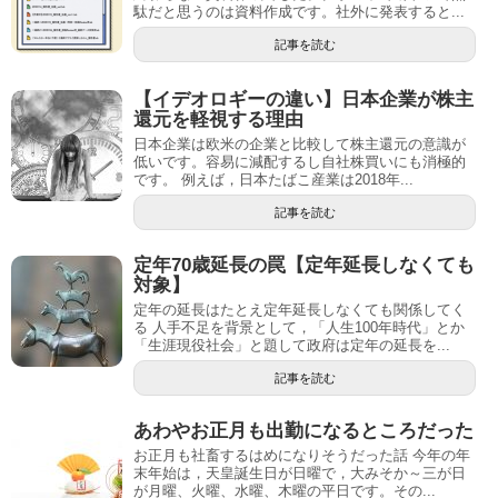
駄だと思うのは資料作成です。社外に発表すると...
記事を読む
【イデオロギーの違い】日本企業が株主
還元を軽視する理由
日本企業は欧米の企業と比較して株主還元の意識が
低いです。容易に減配するし自社株買いにも消極的
です。 例えば，日本たばこ産業は2018年...
記事を読む
定年70歳延長の罠【定年延長しなくても
対象】
定年の延長はたとえ定年延長しなくても関係してく
る 人手不足を背景として，「人生100年時代」とか
「生涯現役社会」と題して政府は定年の延長を...
記事を読む
あわやお正月も出勤になるところだった
お正月も社畜するはめになりそうだった話 今年の年
末年始は，天皇誕生日が日曜で，大みそか～三が日
が月曜、火曜、水曜、木曜の平日です。その...