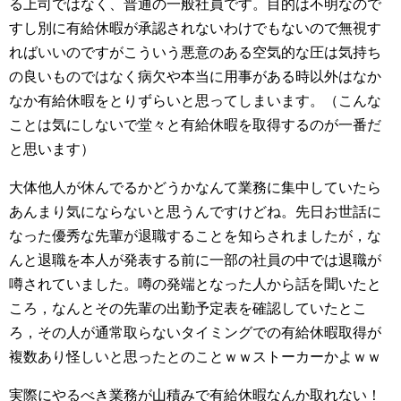
る上司ではなく、普通の一般社員です。目的は不明なので
すし別に有給休暇が承認されないわけでもないので無視す
ればいいのですがこういう悪意のある空気的な圧は気持ち
の良いものではなく病欠や本当に用事がある時以外はなか
なか有給休暇をとりずらいと思ってしまいます。（こんな
ことは気にしないで堂々と有給休暇を取得するのが一番だ
と思います）
大体他人が休んでるかどうかなんて業務に集中していたら
あんまり気にならないと思うんですけどね。先日お世話に
なった優秀な先輩が退職することを知らされましたが，な
んと退職を本人が発表する前に一部の社員の中では退職が
噂されていました。噂の発端となった人から話を聞いたと
ころ，なんとその先輩の出勤予定表を確認していたとこ
ろ，その人が通常取らないタイミングでの有給休暇取得が
複数あり怪しいと思ったとのことｗｗストーカーかよｗｗ
実際にやるべき業務が山積みで有給休暇なんか取れない！