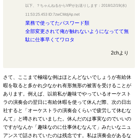
以下、？ちゃんねるからVIPがお送りします：2018/12/19(水)
11:53:25.453 ID:7zwCMdjAp.net
業務で使ってたパスワード類
全部変更されて俺が触れないようになってて無
駄に仕事早くてワロタ
2chより
さて、ここまで極端な例はほとんどないでしょうが有給休
暇を取ると多かれ少なかれ有形無形の被害を受けることが
あります。例えば、以前私が趣味でやっているオーケスト
ラの演奏会の翌日に有給休暇を使って休んだ際、次の日出
社すると「オーケストラの演奏会くらいで疲労して休むな
んて」と噂されていました。休んだのは事実なのでいいの
ですがなんか「趣味なのに仕事休むなんて」みたいなニュ
アンスで話されていたのは残念です。私は演奏会があるな