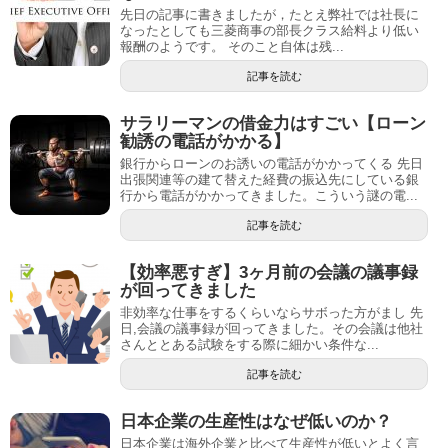
先日の記事に書きましたが，たとえ弊社では社長に
なったとしても三菱商事の部長クラス給料より低い
報酬のようです。 そのこと自体は残...
記事を読む
サラリーマンの借金力はすごい【ローン
勧誘の電話がかかる】
銀行からローンのお誘いの電話がかかってくる 先日
出張関連等の建て替えた経費の振込先にしている銀
行から電話がかかってきました。こういう謎の電...
記事を読む
【効率悪すぎ】3ヶ月前の会議の議事録
が回ってきました
非効率な仕事をするくらいならサボった方がまし 先
日,会議の議事録が回ってきました。その会議は他社
さんととある試験をする際に細かい条件な...
記事を読む
日本企業の生産性はなぜ低いのか？
日本企業は海外企業と比べて生産性が低いとよく言