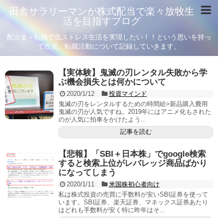
田舎サラリーマンが株式配当で楽々放牧生
活を目指すブログ
配当金＋転職で低ストレス生活を実現したい！！という思いを持っ
て投資、転職活動について記録していきます。
【実体験】鬼滅の刃レンタル失敗から学
ぶ機会損失とは何かについて
2020/1/12
投資マインド
鬼滅の刃をレンタルするための時間給>新品購入費用
鬼滅の刃が人気ですね。2019年にはアニメ化もされた
のが人気に拍車をかけたよう...
記事を読む
【悲報】「SBI＋日本株」でgoogle検索
すると検索上位がレバレッジ商品ばかり
になってしまう
2020/1/11
米国株初心者向け
私は株式投資の売買に手数料が安いSBI証券を使って
います。SBI証券、楽天証券、マネックス証券あたり
はどれも手数料が安く特に昨年はそ...