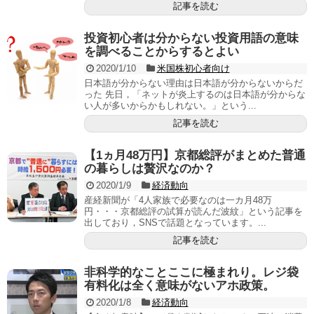
記事を読む
投資初心者は分からない投資用語の意味
を調べることからするとよい
2020/1/10
米国株初心者向け
日本語が分からない理由は日本語が分からないからだ
った 先日，「ネットが炎上するのは日本語が分からな
い人が多いからかもしれない。」という...
記事を読む
【1ヵ月48万円】京都総評がまとめた普通
の暮らしは贅沢なのか？
2020/1/9
経済動向
産経新聞が「4人家族で必要なのは一カ月48万
円・・・京都総評の試算が読んだ波紋」という記事を
出しており，SNSで話題となっています。...
記事を読む
非科学的なことここに極まれり。レジ袋
有料化は全く意味がないアホ政策。
2020/1/8
経済動向