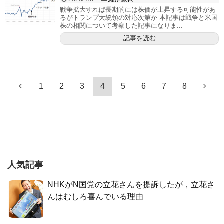
戦争拡大すれば長期的には株価が上昇する可能性があ
るがトランプ大統領の対応次第か 本記事は戦争と米国
株の相関について考察した記事になりま...
記事を読む
1
2
3
4
5
6
7
8
人気記事
NHKがN国党の立花さんを提訴したが，立花さ
んはむしろ喜んでいる理由