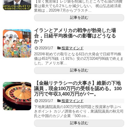
【全く無意味】レジ袋を削減したところで石油の消費
量は最大でも0.2％しか減少しない。 梶山弘志経済産
業相は，2020年7月からプラスチ...
記事を読む
イランとアメリカの戦争が勃発した場
合，日経平均株価への影響はどうなる
か？
2020/1/7
投資マインド
2020年初めての取引となる6日の大発会で日経平均株
価は451円76銭（1.91%）安の2万3204円86銭で終えま
した。アメリカ軍...
記事を読む
【金融リテラシーの大事さ】維新の下地
議員，現金100万円の受領を認める。100
万円で年収3,400万円がパー。
2020/1/7
投資マインド
下地衆議院議員の100万円受領問題と投資家が学ぶべ
きポイント カジノ誘致をめぐり，衆議院議員の秋元司
氏と中国のカジノ企業「500.co...
記事を読む