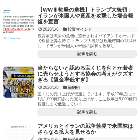
【WWⅢ勃発の危機】トランプ大統領：
イランが米国人や資産を攻撃した場合報
復を宣言
2020/1/6
投資マインド
投資家は戦争の危機に惑わされずバイアンドホールド
で株価上昇を待て トランプ大統領は現地時間の1月4日
に「イランが米国人や米国の試算を攻撃し...
記事を読む
当たらないと認める宝くじを何とか若者
に売らせようとする協会の考えがクズす
ぎる【返金率低すぎ】
2020/1/5
節約術
宝くじの売り上げが低迷しています。平成17年度には
1兆1,000億円あった売り上げが，ここ数年は8,000億円
程度にまで低迷していま...
記事を読む
アメリカとイランの戦争勃発で米国株は
さらなる拡大を見せるか
2020/1/5
経済動向