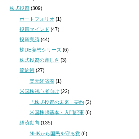
株式投資
(309)
ポートフォリオ
(1)
投資マインド
(47)
投資実績
(44)
株DE妄想シリーズ
(6)
株式投資の難しさ
(3)
節約術
(27)
楽天経済圏
(1)
米国株初心者向け
(22)
「株式投資の未来」要約
(2)
米国株超基本・入門記事
(6)
経済動向
(135)
NHKから国民を守る党
(6)