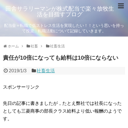
田舎サラリーマンが株式配当で楽々放牧生
活を目指すブログ
配当金＋転職で低ストレス生活を実現したい！！という思いを持っ
て投資、転職活動について記録していきます。
ホーム
社畜
社畜生活
責任が10倍になっても給料は10倍にならない
2019/1/3
社畜生活
スポンサーリンク
先日の記事に書きましたが，たとえ弊社では社長になった
としても三菱商事の部長クラス給料より低い報酬のようで
す。