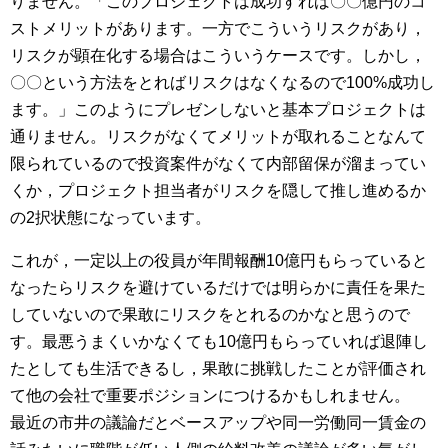
りません。「このプロジェクトは成功すれば〇〇億円のコ
ストメリットがあります。一方でこういうリスクがあり，
リスクが顕在化する場合はこういうケースです。しかし，
〇〇という方法をとればリスクはなくなるので100%成功し
ます。」このようにプレゼンしないと基本プロジェクトは
通りません。リスクがなくてメリットが取れることなんて
限られているので投資案件がなくて内部留保が溜まってい
くか，プロジェクト担当者がリスクを隠して推し進めるか
の2択状態になっています。
これが，一定以上の役員が年間報酬10億円もらっていると
なったらリスクを避けているだけでは明らかに責任を果た
していないので果敢にリスクをとれるのかなと思うので
す。最悪うまくいかなくても10億円もらっていれば退陣し
たとしても生活できるし，果敢に挑戦したことが評価され
て他の会社で重要ポジションにつけるかもしれません。
最近の市井の議論だとベースアップや同一労働同一賃金の