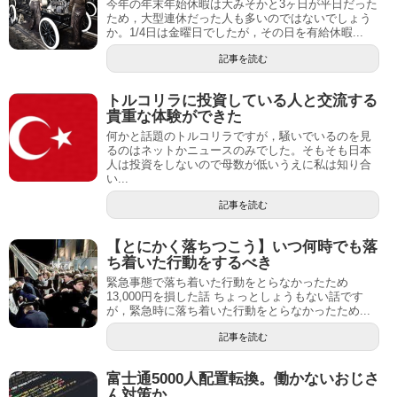
今年の年末年始休暇は大みそかと3ヶ日が平日だった
ため，大型連休だった人も多いのではないでしょう
か。1/4日は金曜日でしたが，その日を有給休暇...
記事を読む
トルコリラに投資している人と交流する
貴重な体験ができた
何かと話題のトルコリラですが，騒いでいるのを見
るのはネットかニュースのみでした。そもそも日本
人は投資をしないので母数が低いうえに私は知り合
い...
記事を読む
【とにかく落ちつこう】いつ何時でも落
ち着いた行動をするべき
緊急事態で落ち着いた行動をとらなかったため
13,000円を損した話 ちょっとしょうもない話です
が，緊急時に落ち着いた行動をとらなかったため...
記事を読む
富士通5000人配置転換。働かないおじさ
ん対策か。