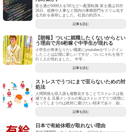
富士通が5000人をSEなどへ配置転換 富士通は10月
26日、総務や人事など国内の事務部門をスリム化す
る方針を表明しました。社員の約25％...
記事を読む
【朗報】ついに就職したくないからとい
う理由で月6桁稼ぐ中学生が現れる
小学生が将来なりたい職業にyoutuberがランクイン
したことは記憶に新しいですが，ついにそれを地で
行く人が現れました。 中学...
記事を読む
ストレスでうつにまで至らないための対
処法
人間関係も収入源も複数化することでストレスは低
減できる 豆腐メンタルの私はストレスでうつ状態に
なってしまうのは絶対に避けたい顛末であり，如...
記事を読む
日本で有給休暇が取れない理由