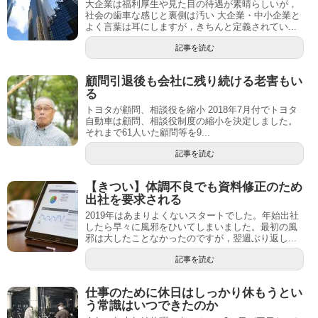
大企業は福利厚生や見た目の待遇が素晴らしいが，
社会の歯車な感じと裏側は汚い 大企業・中小企業と
よく言葉は耳にしますが，きちんと定義されてい...
記事を読む
顧問引退後も会社に残り続ける老害もい
る
トヨタが顧問、相談役を縮小 2018年7月付でトヨタ
自動車は顧問、相談役制度の縮小を決定しました。
それまで61人いた顧問等を9...
記事を読む
【きつい】体調不良でも資料修正のため
出社を要求される
2019年はあまりよくないスタートでした。年始出社
したら早々に風邪をひいてしまいました。最初の風
邪は大したことなかったのですが，翌週ぶり返し...
記事を読む
仕事のために休日はしっかり休もうとい
う常識はいつできたのか