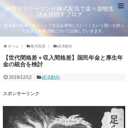
田舎サラリーマンが株式配当で楽々放牧生
活を目指すブログ
配当金＋転職で低ストレス生活を実現したい！！という思いを持っ
て投資、転職活動について記録していきます。
ホーム
株式投資
経済動向
【世代間格差＋収入間格差】国民年金と厚生年
金の統合を検討
2019/12/12
経済動向
スポンサーリンク