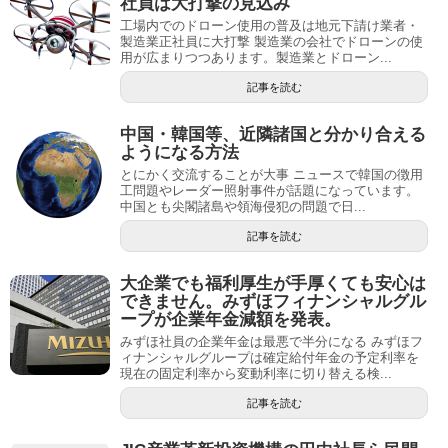
社員は大打撃の見込み
工場内でのドローン使用の普及は地元下請け業者・
製造業正社員に大打撃 製造業の会社でドローンの使
用が広まりつつあります。製造業とドローン...
記事を読む
中国・韓国等、近隣諸国と分かり合える
ようになる方法
とにかく交流することが大事 ニュースで韓国の徴用
工問題やレーダー照射事件が話題になっています。
中国とも尖閣諸島や領海侵犯の問題で日...
記事を読む
大企業でも福利厚生が手厚くても安心は
できません。みずほフィナンシャルグル
ープが企業年金減額を発表。
みずほ社員の企業年金は最悪で半分になる みずほフ
ィナンシャルグループは確定給付年金の予定利率を
現在の固定利率から変動利率に切り替える検...
記事を読む