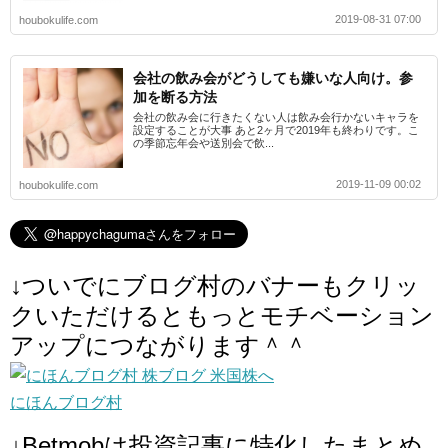
2019-08-31 07:00
houbokulife.com
会社の飲み会がどうしても嫌いな人向け。参
加を断る方法
会社の飲み会に行きたくない人は飲み会行かないキャラを
設定することが大事 あと2ヶ月で2019年も終わりです。こ
の季節忘年会や送別会で飲...
2019-11-09 00:02
houbokulife.com
↓ついでにブログ村のバナーもクリッ
クいただけるともっとモチベーション
アップにつながります＾＾
にほんブログ村
↓Betmobは投資記事に特化したまとめ