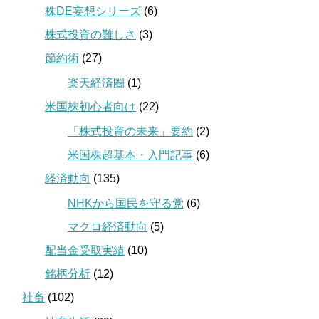
株DE妄想シリーズ
(6)
株式投資の難しさ
(3)
節約術
(27)
楽天経済圏
(1)
米国株初心者向け
(22)
「株式投資の未来」要約
(2)
米国株超基本・入門記事
(6)
経済動向
(135)
NHKから国民を守る党
(6)
マクロ経済動向
(5)
配当金受取実績
(10)
銘柄分析
(12)
社畜
(102)