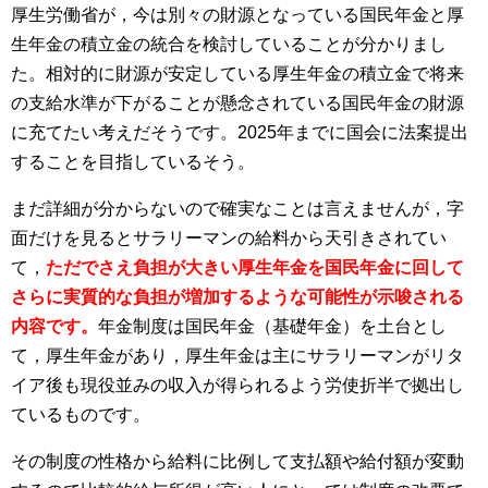
厚生労働省が，今は別々の財源となっている国民年金と厚
生年金の積立金の統合を検討していることが分かりまし
た。相対的に財源が安定している厚生年金の積立金で将来
の支給水準が下がることが懸念されている国民年金の財源
に充てたい考えだそうです。2025年までに国会に法案提出
することを目指しているそう。
まだ詳細が分からないので確実なことは言えませんが，字
面だけを見るとサラリーマンの給料から天引きされてい
て，
ただでさえ負担が大きい厚生年金を国民年金に回して
さらに実質的な負担が増加するような可能性が示唆される
内容です。
年金制度は国民年金（基礎年金）を土台とし
て，厚生年金があり，厚生年金は主にサラリーマンがリタ
イア後も現役並みの収入が得られるよう労使折半で拠出し
ているものです。
その制度の性格から給料に比例して支払額や給付額が変動