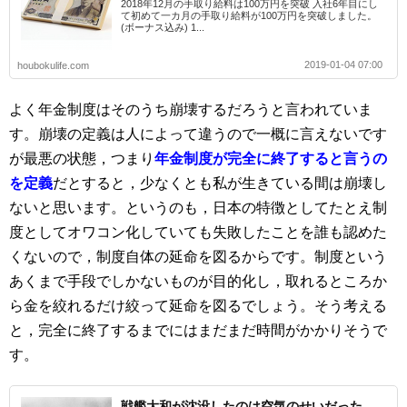
2018年12月の手取り給料は100万円を突破 入社6年目にし
て初めて一カ月の手取り給料が100万円を突破しました。
(ボーナス込み) 1...
2019-01-04 07:00
houbokulife.com
よく年金制度はそのうち崩壊するだろうと言われていま
す。崩壊の定義は人によって違うので一概に言えないです
が最悪の状態，つまり
年金制度が完全に終了すると言うの
を定義
だとすると，少なくとも私が生きている間は崩壊し
ないと思います。というのも，日本の特徴としてたとえ制
度としてオワコン化していても失敗したことを誰も認めた
くないので，制度自体の延命を図るからです。制度という
あくまで手段でしかないものが目的化し，取れるところか
ら金を絞れるだけ絞って延命を図るでしょう。そう考える
と，完全に終了するまでにはまだまだ時間がかかりそうで
す。
戦艦大和が沈没したのは空気のせいだった