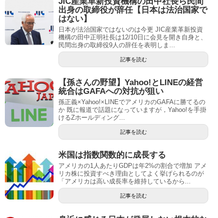
JIC産業革新投資機構の田中社長ら民間
出身の取締役が辞任【日本は法治国家で
はない】
日本が法治国家ではないのは今更 JIC産業革新投資
機構の田中正明社長は12/10日に会見を開き自身と、
民間出身の取締役9人の辞任を表明しま...
記事を読む
【孫さんの野望】Yahoo!とLINEの経営
統合はGAFAへの対抗が狙い
孫正義×Yahoo!×LINEでアメリカのGAFAに勝てるの
か 既に報道で話題になっていますが，Yahoo!を手掛
けるZホールディング...
記事を読む
米国は指数関数的に成長する
アメリカの1人あたりGDPは年2%の割合で増加 アメ
リカ株に投資すべき理由としてよく挙げられるのが
「アメリカは高い成長率を維持しているから...
記事を読む