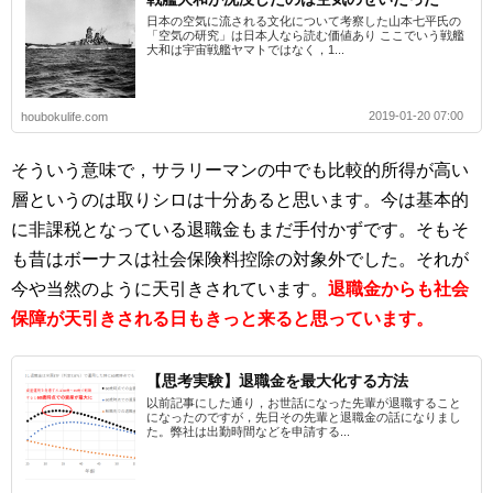
日本の空気に流される文化について考察した山本七平氏の
「空気の研究」は日本人なら読む価値あり ここでいう戦艦
大和は宇宙戦艦ヤマトではなく，1...
2019-01-20 07:00
houbokulife.com
そういう意味で，サラリーマンの中でも比較的所得が高い
層というのは取りシロは十分あると思います。今は基本的
に非課税となっている退職金もまだ手付かずです。そもそ
も昔はボーナスは社会保険料控除の対象外でした。それが
今や当然のように天引きされています。
退職金からも社会
保障が天引きされる日もきっと来ると思っています。
【思考実験】退職金を最大化する方法
以前記事にした通り，お世話になった先輩が退職すること
になったのですが，先日その先輩と退職金の話になりまし
た。弊社は出勤時間などを申請する...